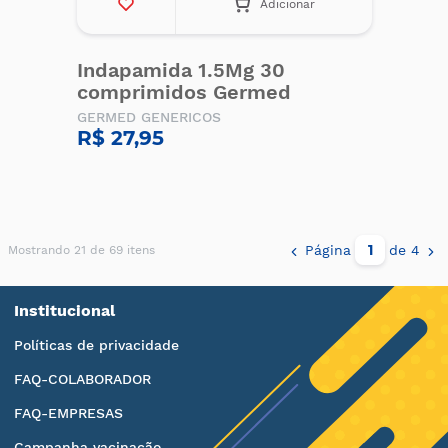
Adicionar
Indapamida 1.5Mg 30
comprimidos Germed
GERMED GENERICOS
R$ 27,95
Página
de 4
Mostrando 21 de 69 itens
Institucional
Políticas de privacidade
FAQ-COLABORADOR
FAQ-EMPRESAS
Campanha vacinação