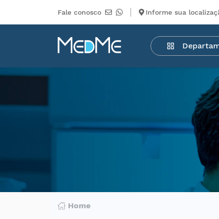
Fale conosco
Informe sua localizaç
Departamentos
Departa
Medicamentos
Higiene
pessoal
Saúde
Infantil
Beleza
Dermocosméticos
Mercearia
Serviços
Terceiros
Home