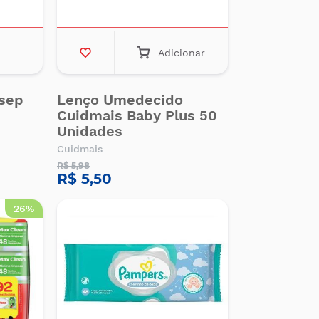
Adicionar
lsep
Lenço Umedecido
Cuidmais Baby Plus 50
Unidades
Cuidmais
R$ 5,98
R$ 5,50
26%