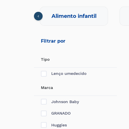
nfantil
Alimento infantil
Filtrar por
Tipo
Lenço umedecido
Marca
Johnson Baby
GRANADO
Huggies