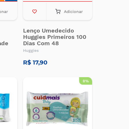
onar
Adicionar
Lenço Umedecido
Huggies Primeiros 100
ade
Dias Com 48
Huggies
R$ 17,90
8%