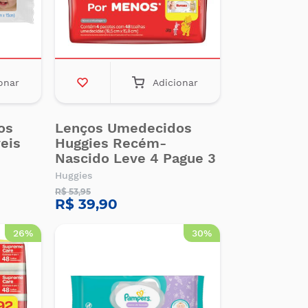
onar
Adicionar
os
Lenços Umedecidos
eis
Huggies Recém-
Nascido Leve 4 Pague 3
Huggies
R$ 53,95
R$ 39,90
26%
30%