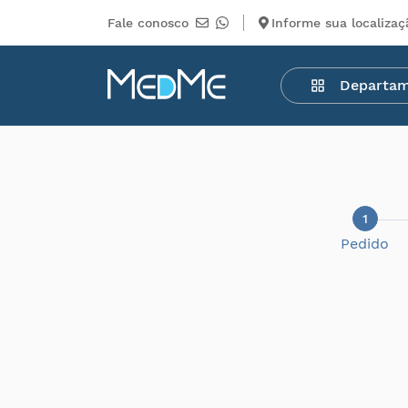
Fale conosco
Informe sua localizaç
Departamentos
Departa
Medicamentos
Higiene
pessoal
Saúde
Infantil
1
Pedido
Beleza
Dermocosméticos
Mercearia
Serviços
Terceiros