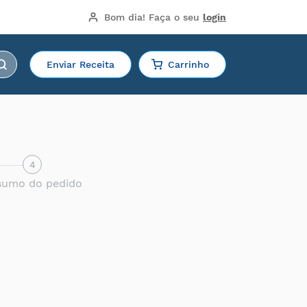
Bom dia!
 Faça o seu 
login
Enviar Receita
Carrinho
4
sumo do pedido