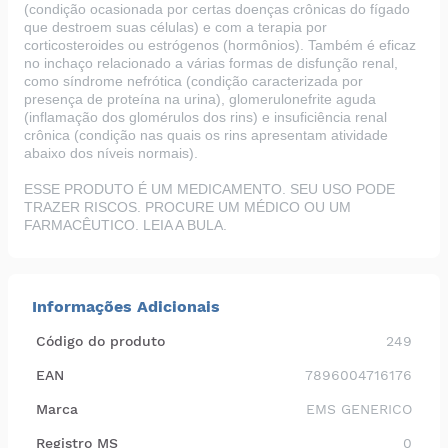
(condição ocasionada por certas doenças crônicas do fígado
que destroem suas células) e com a terapia por
corticosteroides ou estrógenos (hormônios). Também é eficaz
no inchaço relacionado a várias formas de disfunção renal,
como síndrome nefrótica (condição caracterizada por
presença de proteína na urina), glomerulonefrite aguda
(inflamação dos glomérulos dos rins) e insuficiência renal
crônica (condição nas quais os rins apresentam atividade
abaixo dos níveis normais).
ESSE PRODUTO É UM MEDICAMENTO. SEU USO PODE
TRAZER RISCOS. PROCURE UM MÉDICO OU UM
FARMACÊUTICO. LEIA A BULA.
Informações Adicionais
Código do produto
249
EAN
7896004716176
Marca
EMS GENERICO
Registro MS
0