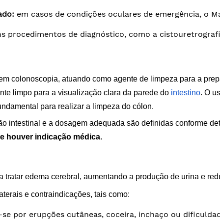
ado:
 em casos de condições oculares de emergência, o Ma
s procedimentos de diagnóstico, como a cistouretrografi
% em colonoscopia, atuando como agente de limpeza para a pre
nte limpo para a visualização clara da parede do
intestino
. O u
undamental para realizar a limpeza do cólon.
ão intestinal e a dosagem adequada são definidas conforme de
 se houver indicação médica.
tratar edema cerebral, aumentando a produção de urina e redu
aterais e contraindicações, tais como:
se por erupções cutâneas, coceira, inchaço ou dificuldad