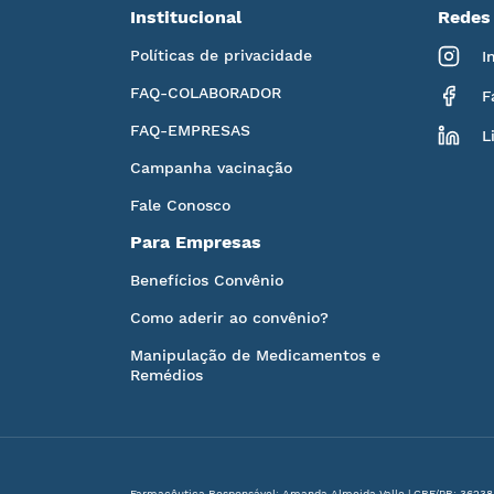
Institucional
Redes 
Políticas de privacidade
I
FAQ-COLABORADOR
F
FAQ-EMPRESAS
L
Campanha vacinação
Fale Conosco
Para Empresas
Benefícios Convênio
Como aderir ao convênio?
Manipulação de Medicamentos e
Remédios
Farmacêutica Responsável: Amanda Almeida Valle | CRF/PR: 36238