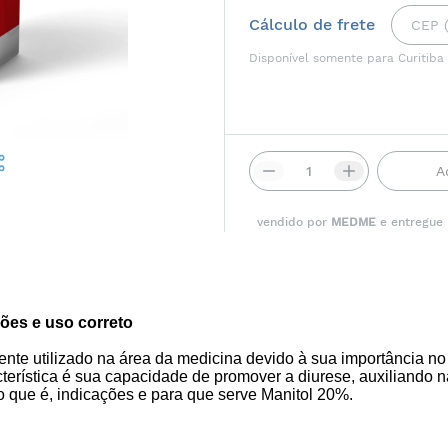
Cálculo de frete
Disponível somente para Curitiba
A
vendido por
MEDME
e entregue
ções e uso correto
e utilizado na área da medicina devido à sua importância no
cterística é sua capacidade de promover a diurese, auxiliando 
o que é, indicações e para que serve Manitol 20%.