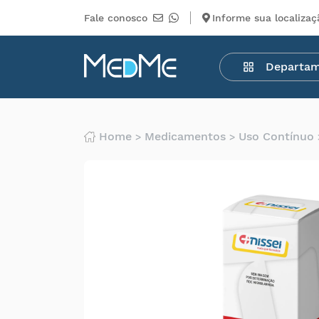
Fale conosco
Informe sua localizaç
Departamentos
Departa
Medicamentos
Higiene
pessoal
Saúde
Home
Medicamentos
Uso Contínuo
Infantil
Beleza
Dermocosméticos
Mercearia
Serviços
Terceiros