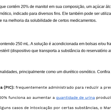
ue contém 20% de manitol em sua composição, um açúcar álcool
ótico, indicado para diversos fins. Ele também pode ser utili
o e na melhoria da solubilidade de certos medicamentos.
 contendo 250 mL. A solução é acondicionada em bolsas e/ou fr
éril (dispositivo que transporta a substância do reservatório at
inalidades, principalmente como um diurético osmótico. Confir
 (PIC): 
frequentemente administrado para reduzir a pres
 20% funciona ao aumentar a 
quantidade de urina
 produzi
lguns casos de intoxicação por certas substâncias, o Man