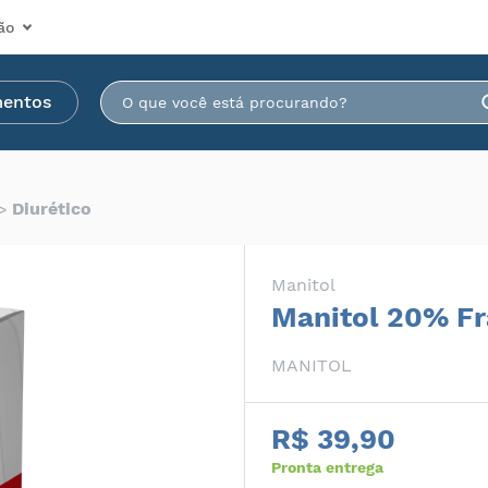
ão
mentos
Diurético
Manitol
Manitol 20% F
MANITOL
R$ 39,90
Pronta entrega