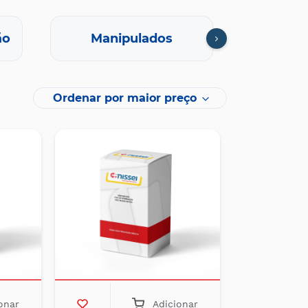
ão
Manipulados
Oft
Ordenar por maior preço
onar
Adicionar