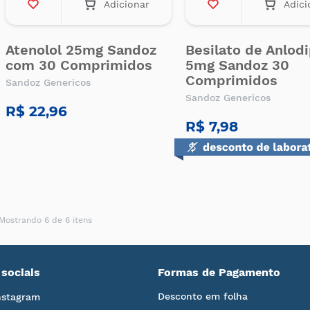
Adicionar
Adici
Atenolol 25mg Sandoz
Besilato de Anlod
com 30 Comprimidos
5mg Sandoz 30
Comprimidos
Sandoz Genericos
Sandoz Genericos
R$ 22,96
R$ 7,98
Mostrando 6 de 6 itens
sociais
Formas de Pagamento
Desconto em folha
nstagram