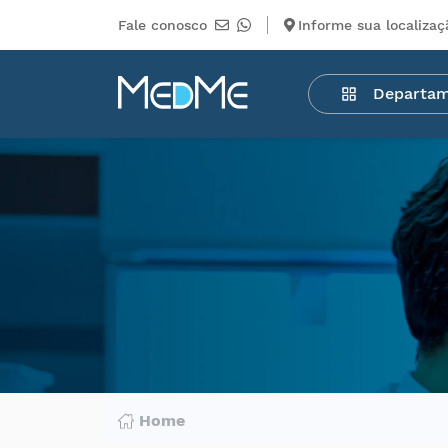
Fale conosco
Informe sua localizaç
Departamentos
Departa
Medicamentos
Higiene
pessoal
Saúde
Infantil
Beleza
Dermocosméticos
Mercearia
Serviços
Terceiros
Home