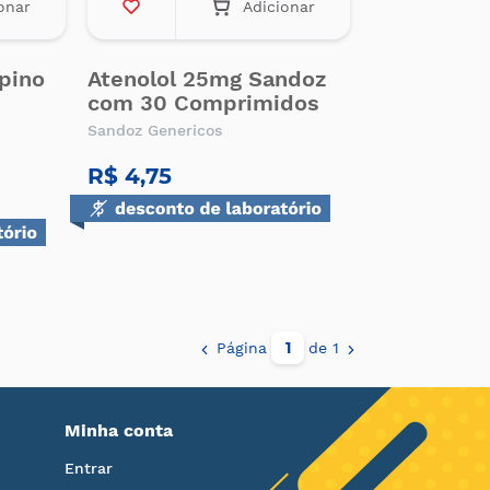
onar
Adicionar
ipino
Atenolol 25mg Sandoz
com 30 Comprimidos
Sandoz Genericos
R$ 4,75
Página
de 1
Minha conta
Entrar