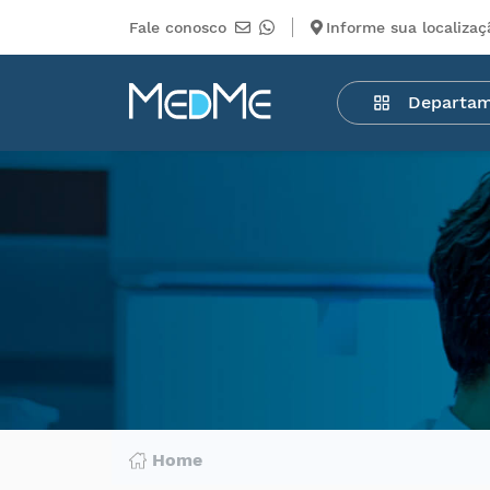
Fale conosco
Informe sua localizaç
Departamentos
Departa
Medicamentos
Higiene
pessoal
Saúde
Infantil
Beleza
Dermocosméticos
Mercearia
Serviços
Terceiros
Home