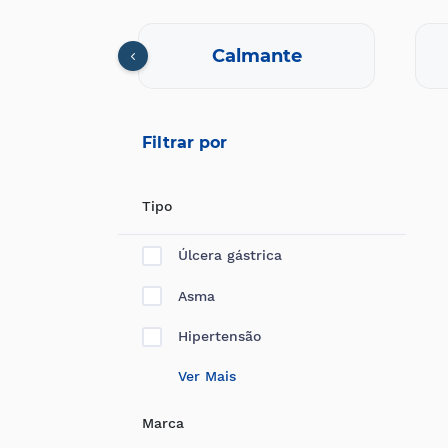
cional
Calmante
Filtrar por
Tipo
Úlcera gástrica
Asma
Hipertensão
Ver Mais
Marca