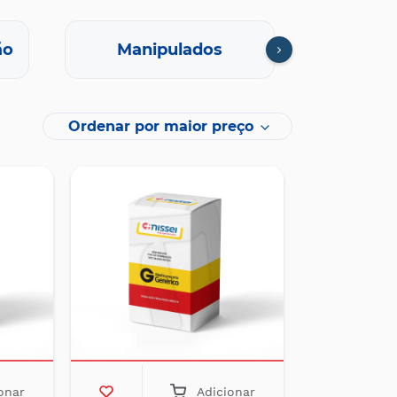
ão
Manipulados
Oft
Ordenar por maior preço
onar
Adicionar