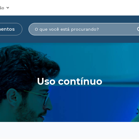
ão
mentos
Uso contínuo