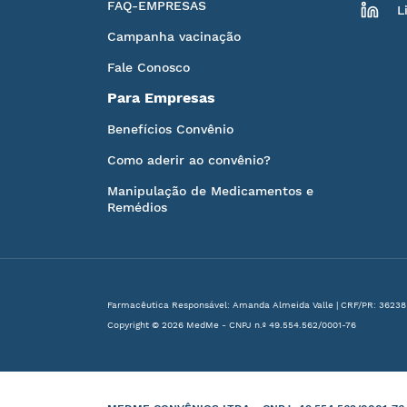
FAQ-EMPRESAS
L
Campanha vacinação
Fale Conosco
Para Empresas
Benefícios Convênio
Como aderir ao convênio?
Manipulação de Medicamentos e
Remédios
Farmacêutica Responsável: Amanda Almeida Valle | CRF/PR: 36238
Copyright © 2026 MedMe - CNPJ n.º 49.554.562/0001-76