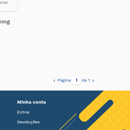
onar
25mg
Página
de 1
Minha conta
Entrar
Devoluções