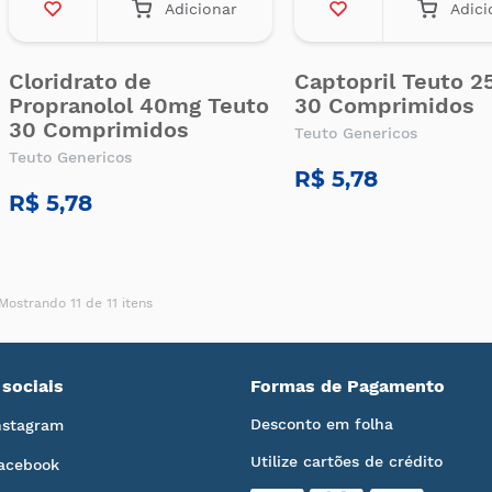
Adicionar
Adici
Cloridrato de
Captopril Teuto 
Propranolol 40mg Teuto
30 Comprimidos
30 Comprimidos
Teuto Genericos
Teuto Genericos
R$ 5,78
R$ 5,78
Mostrando 11 de 11 itens
sociais
Formas de Pagamento
Desconto em folha
nstagram
Utilize cartões de crédito
acebook