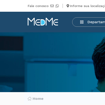
Fale conosco
Informe sua localizaç
Departamentos
Departa
Medicamentos
Higiene
pessoal
Saúde
Infantil
Beleza
Dermocosméticos
Mercearia
Serviços
Terceiros
Home