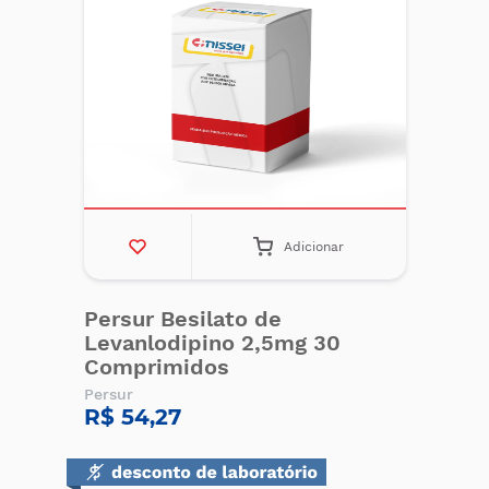
Adicionar
Persur Besilato de
Levanlodipino 2,5mg 30
Comprimidos
Persur
R$ 54,27