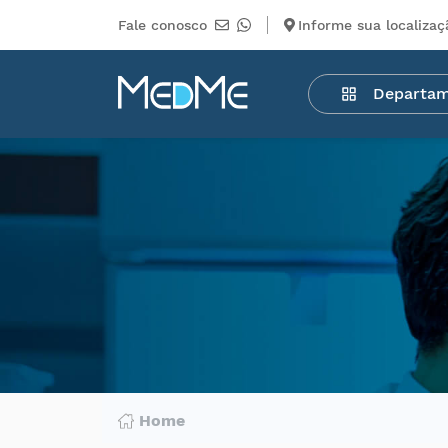
Fale conosco
Informe sua localizaç
Departamentos
Departa
Medicamentos
Higiene
pessoal
Saúde
Infantil
Beleza
Dermocosméticos
Mercearia
Serviços
Terceiros
Home