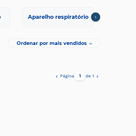
o
Aparelho respiratório
C
Ordenar por mais vendidos
Página
de 1