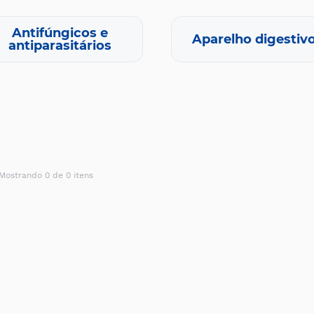
Antifúngicos e
Aparelho digestiv
antiparasitários
Mostrando 0 de 0 itens