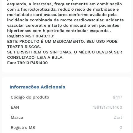
esquerda, a losartana, frequentemente em combinação
com a hidroclorotiazida, reduz o risco de morbidade e
mortalidade cardiovasculares conforme avaliado pela
incidência combinada de morte cardiovascular, acidente
vascular cerebral e infarto do miocárdio em pacientes
hipertensos com hipertrofia ventricular esquerda .
Registro MS
:1.0043.1131
ESTE PRODUTO É UM MEDICAMENTO. SEU USO PODE
TRAZER RISCOS.
SE PERSISTIREM OS SINTOMAS, O MÉDICO DEVERÁ SER
CONSULTADO. LEIA A BULA.
Ean: 7891317451400
Informações Adicionais
Código do produto
9417
EAN
7891317451400
Marca
Zart
Registro MS
0