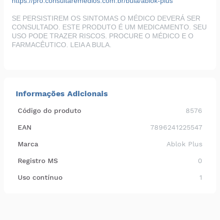
https://pro.consultaremedios.com.br/bula/ablok-plus
SE PERSISTIREM OS SINTOMAS O MÉDICO DEVERÁ SER
CONSULTADO. ESTE PRODUTO É UM MEDICAMENTO. SEU
USO PODE TRAZER RISCOS. PROCURE O MÉDICO E O
FARMACÊUTICO. LEIA A BULA.
Informações Adicionais
Código do produto
8576
EAN
7896241225547
Marca
Ablok Plus
Registro MS
0
Uso contínuo
1