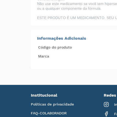
Não use este medicamento se você tem hipersens
ou a qualquer componente da fórmula.
ESTE PRODUTO É UM MEDICAMENTO. SEU U
Informações Adicionais
Código do produto
Marca
Institucional
Redes 
Políticas de privacidade
I
FAQ-COLABORADOR
F