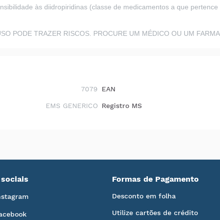
ibilidade às diidropiridinas (classe de medicamentos a que pertence o
SO PODE TRAZER RISCOS. PROCURE UM MÉDICO OU UM FARMACÊ
7079
EAN
EMS GENERICO
Registro MS
sociais
Formas de Pagamento
Desconto em folha
nstagram
Utilize cartões de crédito
acebook