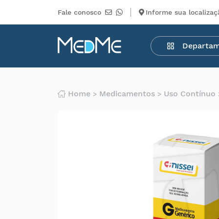
Fale conosco
Informe sua localizaç
Departamentos
Departa
Medicamentos
Higiene
pessoal
Saúde
Home
Medicamentos
Uso Contínuo
Infantil
Beleza
Dermocosméticos
Mercearia
Serviços
Terceiros