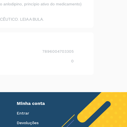
 anlodipino, princípio ativo do medicamento)
UTICO. LEIA A BULA.
7896004703305
0
Minha conta
Entrar
Devoluções