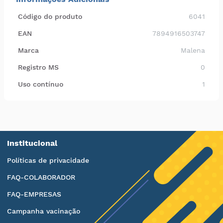
Código do produto
6041
EAN
7894916503747
Marca
Malena
Registro MS
0
Uso contínuo
1
Institucional
Políticas de privacidade
FAQ-COLABORADOR
FAQ-EMPRESAS
Campanha vacinação