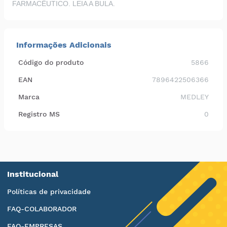
FARMACÊUTICO. LEIA A BULA.
Informações Adicionais
Código do produto
5866
EAN
7896422506366
Marca
MEDLEY
Registro MS
0
Institucional
Políticas de privacidade
FAQ-COLABORADOR
FAQ-EMPRESAS