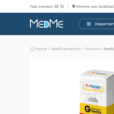
Fale conosco
Informe sua localizaç
Departamentos
Departa
Medicamentos
Higiene
pessoal
Saúde
Home
Medicamentos
Outros
Anti
Infantil
Beleza
Dermocosméticos
Mercearia
Serviços
Terceiros