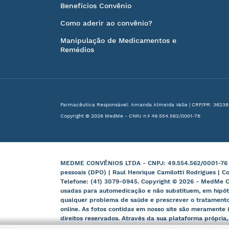
Benefícios Convênio
Como aderir ao convênio?
Manipulação de Medicamentos e
Remédios
Farmacêutica Responsável: Amanda Almeida Valle | CRF/PR: 36238
Copyright © 2026 MedMe - CNPJ n.º 49.554.562/0001-76
MEDME CONVÊNIOS LTDA - CNPJ: 49.554.562/0001-76 | B
pessoais (DPO) | Raul Henrique Camilotti Rodrigues | C
Telefone: (41) 3079-0945. Copyright © 2026 - MedMe C
usadas para automedicação e não substituem, em hipót
qualquer problema de saúde e prescrever o tratamento
online. As fotos contidas em nosso site são meramente i
direitos reservados. Através da sua plataforma própria
e órgãos competentes.