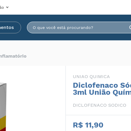
ão
mentos
inflamatório
UNIAO QUIMICA
Diclofenaco Só
3ml União Quím
DICLOFENACO SODICO
R$ 11,90