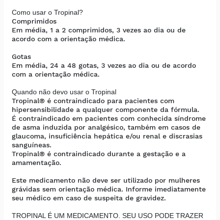
Como usar o Tropinal?
Comprimidos
Em média, 1 a 2 comprimidos, 3 vezes ao dia ou de
acordo com a orientação médica.
Gotas
Em média, 24 a 48 gotas, 3 vezes ao dia ou de acordo
com a orientação médica.
Quando não devo usar o Tropinal
Tropinal® é contraindicado para pacientes com
hipersensibilidade a qualquer componente da fórmula.
É contraindicado em pacientes com conhecida síndrome
de asma induzida por analgésico, também em casos de
glaucoma, insuficiência hepática e/ou renal e discrasias
sanguíneas.
Tropinal® é contraindicado durante a gestação e a
amamentação.
Este medicamento não deve ser utilizado por mulheres
grávidas sem orientação médica. Informe imediatamente
seu médico em caso de suspeita de gravidez.
TROPINAL É UM MEDICAMENTO. SEU USO PODE TRAZER