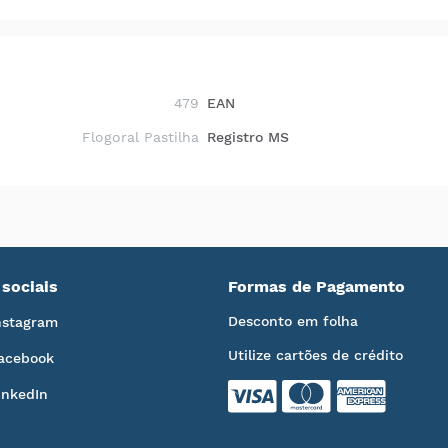
479
EAN
Flogoral Pastilha
Registro MS
sociais
Formas de Pagamento
Desconto em folha
nstagram
Utilize cartões de crédito
acebook
inkedIn