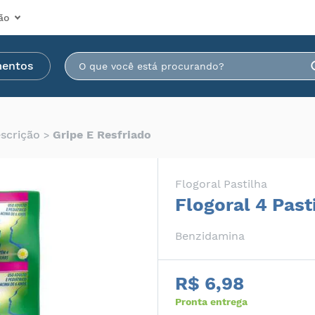
ão
mentos
escrição
Gripe E Resfriado
Flogoral Pastilha
Flogoral 4 Past
Benzidamina
R$ 6,98
Pronta entrega