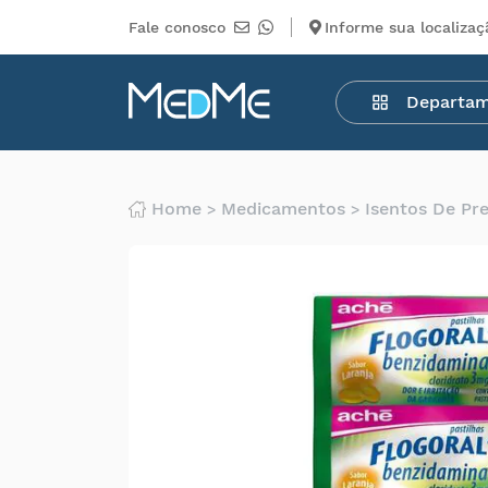
Fale conosco
Informe sua localizaç
Departamentos
Departa
Medicamentos
Higiene
pessoal
Saúde
Home
Medicamentos
Isentos De Pr
Infantil
Beleza
Dermocosméticos
Mercearia
Serviços
Terceiros