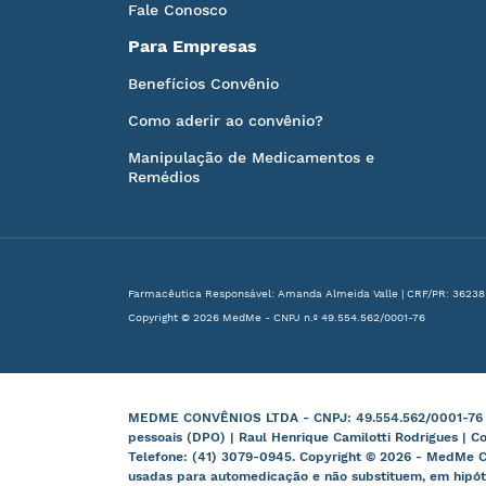
Fale Conosco
Para Empresas
Benefícios Convênio
Como aderir ao convênio?
Manipulação de Medicamentos e
Remédios
Farmacêutica Responsável: Amanda Almeida Valle | CRF/PR: 36238
Copyright © 2026 MedMe - CNPJ n.º 49.554.562/0001-76
MEDME CONVÊNIOS LTDA - CNPJ: 49.554.562/0001-76 | B
pessoais (DPO) | Raul Henrique Camilotti Rodrigues | C
Telefone: (41) 3079-0945. Copyright © 2026 - MedMe C
usadas para automedicação e não substituem, em hipót