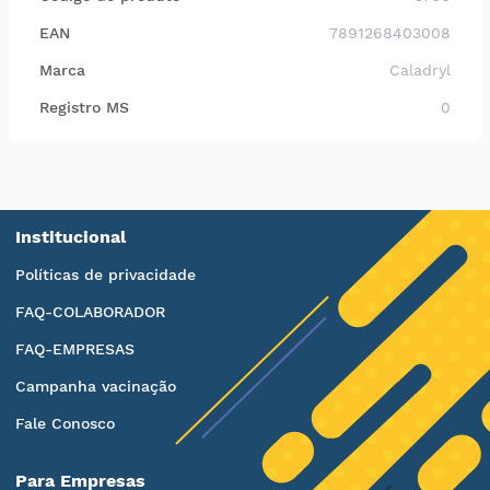
EAN
7891268403008
Marca
Caladryl
Registro MS
0
Institucional
Políticas de privacidade
FAQ-COLABORADOR
FAQ-EMPRESAS
Campanha vacinação
Fale Conosco
Para Empresas