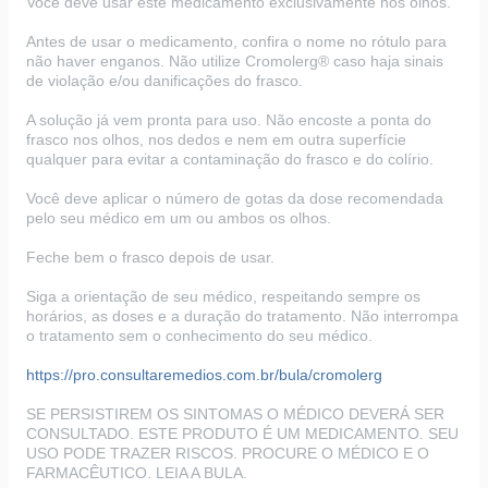
Você deve usar este medicamento exclusivamente nos olhos.
Antes de usar o medicamento, confira o nome no rótulo para
não haver enganos. Não utilize Cromolerg® caso haja sinais
de violação e/ou danificações do frasco.
A solução já vem pronta para uso. Não encoste a ponta do
frasco nos olhos, nos dedos e nem em outra superfície
qualquer para evitar a contaminação do frasco e do colírio.
Você deve aplicar o número de gotas da dose recomendada
pelo seu médico em um ou ambos os olhos.
Feche bem o frasco depois de usar.
Siga a orientação de seu médico, respeitando sempre os
horários, as doses e a duração do tratamento. Não interrompa
o tratamento sem o conhecimento do seu médico.
https://pro.consultaremedios.com.br/bula/cromolerg
SE PERSISTIREM OS SINTOMAS O MÉDICO DEVERÁ SER
CONSULTADO. ESTE PRODUTO É UM MEDICAMENTO. SEU
USO PODE TRAZER RISCOS. PROCURE O MÉDICO E O
FARMACÊUTICO. LEIA A BULA.