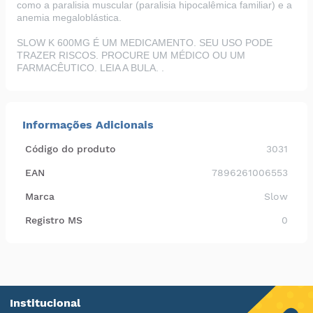
como a paralisia muscular (paralisia hipocalêmica familiar) e a
anemia megaloblástica.
SLOW K 600MG É UM MEDICAMENTO. SEU USO PODE
TRAZER RISCOS. PROCURE UM MÉDICO OU UM
FARMACÊUTICO. LEIA A BULA. .
Informações Adicionais
Código do produto
3031
EAN
7896261006553
Marca
Slow
Registro MS
0
Institucional