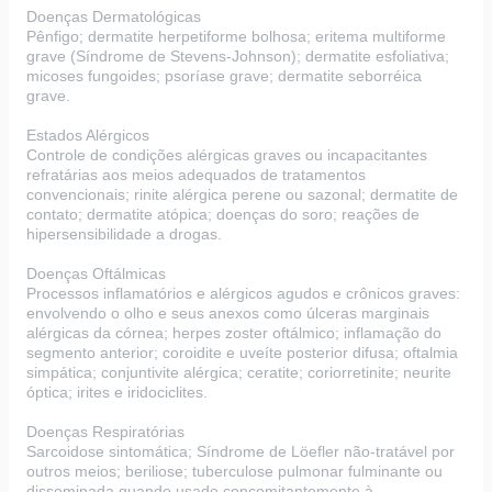
Doenças Dermatológicas
Pênfigo; dermatite herpetiforme bolhosa; eritema multiforme
grave (Síndrome de Stevens-Johnson); dermatite esfoliativa;
micoses fungoides; psoríase grave; dermatite seborréica
grave.
Estados Alérgicos
Controle de condições alérgicas graves ou incapacitantes
refratárias aos meios adequados de tratamentos
convencionais; rinite alérgica perene ou sazonal; dermatite de
contato; dermatite atópica; doenças do soro; reações de
hipersensibilidade a drogas.
Doenças Oftálmicas
Processos inflamatórios e alérgicos agudos e crônicos graves:
envolvendo o olho e seus anexos como úlceras marginais
alérgicas da córnea; herpes zoster oftálmico; inflamação do
segmento anterior; coroidite e uveíte posterior difusa; oftalmia
simpática; conjuntivite alérgica; ceratite; coriorretinite; neurite
óptica; irites e iridociclites.
Doenças Respiratórias
Sarcoidose sintomática; Síndrome de Löefler não-tratável por
outros meios; beriliose; tuberculose pulmonar fulminante ou
disseminada quando usado concomitantemente à