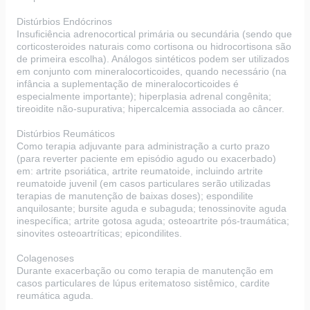
Distúrbios Endócrinos
Insuficiência adrenocortical primária ou secundária (sendo que
corticosteroides naturais como cortisona ou hidrocortisona são
de primeira escolha). Análogos sintéticos podem ser utilizados
em conjunto com mineralocorticoides, quando necessário (na
infância a suplementação de mineralocorticoides é
especialmente importante); hiperplasia adrenal congênita;
tireoidite não-supurativa; hipercalcemia associada ao câncer.
Distúrbios Reumáticos
Como terapia adjuvante para administração a curto prazo
(para reverter paciente em episódio agudo ou exacerbado)
em: artrite psoriática, artrite reumatoide, incluindo artrite
reumatoide juvenil (em casos particulares serão utilizadas
terapias de manutenção de baixas doses); espondilite
anquilosante; bursite aguda e subaguda; tenossinovite aguda
inespecífica; artrite gotosa aguda; osteoartrite pós-traumática;
sinovites osteoartríticas; epicondilites.
Colagenoses
Durante exacerbação ou como terapia de manutenção em
casos particulares de lúpus eritematoso sistêmico, cardite
reumática aguda.