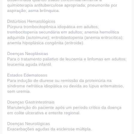
quimioterapia antituberculose apropriada; pneumonite por
aspiração; asma brônquica.
Distúrbios Hematológicos
Púrpura trombocitopênica idiopática em adultos;
trombocitopenia secundária em adultos; anemia hemolítica
adquirida (autoimune); eritroblastopenia (anemia eritrocítica);
anemia hipoplásica congênita (eritroide).
Doenças Neoplásicas
Para o tratamento paliativo de leucemia e linfomas em adultos;
leucemia aguda infantil.
Estados Edematosos
Para indução de diurese ou remissão da proteinúria na
síndrome nefrótica idiopática ou devida ao lúpus eritematoso,
sem uremia.
Doenças Gastrintestinais
Manutenção do paciente após um período crítico da doença
em colite ulcerativa e enterite regional.
Doenças Neurológicas
Exacerbações agudas da esclerose múltipla.