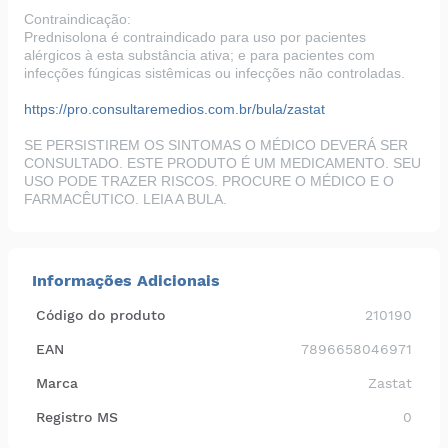
Contraindicação:
Prednisolona é contraindicado para uso por pacientes
alérgicos à esta substância ativa; e para pacientes com
infecções fúngicas sistêmicas ou infecções não controladas.
https://pro.consultaremedios.com.br/bula/zastat
SE PERSISTIREM OS SINTOMAS O MÉDICO DEVERÁ SER
CONSULTADO. ESTE PRODUTO É UM MEDICAMENTO. SEU
USO PODE TRAZER RISCOS. PROCURE O MÉDICO E O
FARMACÊUTICO. LEIA A BULA.
Informações Adicionais
Código do produto
210190
EAN
7896658046971
Marca
Zastat
Registro MS
0