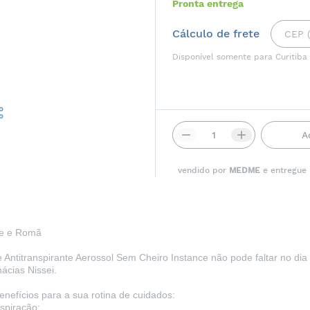
Pronta entrega
Cálculo de frete
Disponível somente para Curitiba
A
vendido por
MEDME
e entregue
de e Romã
e Antitranspirante Aerossol Sem Cheiro Instance não pode faltar no di
ácias Nissei.
enefícios para a sua rotina de cuidados:
spiração;