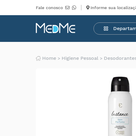
Fale conosco
Informe sua localizaç
Departamentos
Departa
Medicamentos
Higiene
pessoal
Saúde
Home
Higiene Pessoal
Desodorante
Infantil
Beleza
Dermocosméticos
Mercearia
Serviços
Terceiros