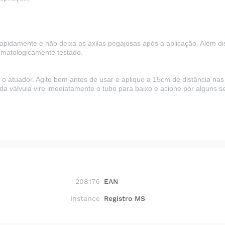
rapidamente e não deixa as axilas pegajosas após a aplicação. Além d
ermatologicamente testado.
var o atuador. Agite bem antes de usar e aplique a 15cm de distância n
a válvula vire imediatamente o tubo para baixo e acione por alguns 
208176
EAN
Instance
Registro MS