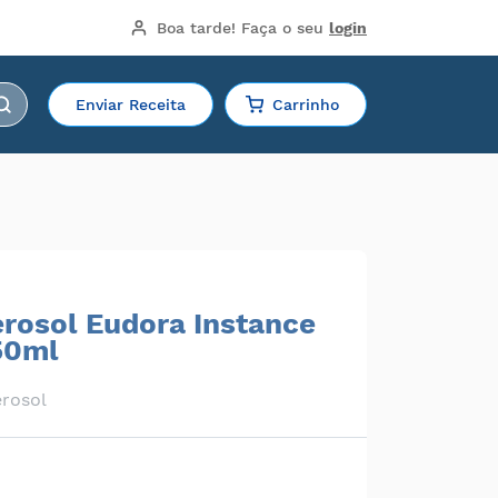
Boa tarde!
 Faça o seu 
login
Enviar Receita
Carrinho
rosol Eudora Instance
50ml
rosol