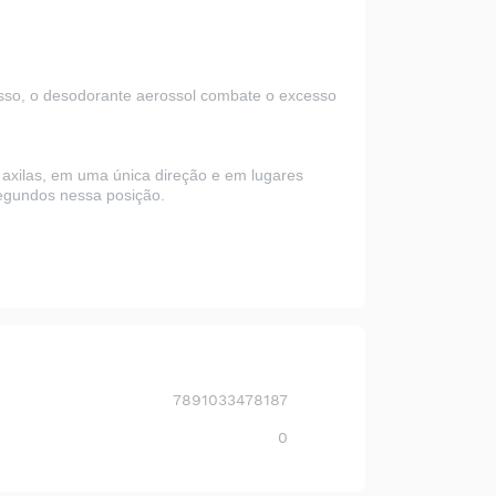
isso, o desodorante aerossol combate o excesso
as axilas, em uma única direção e em lugares
segundos nessa posição.
7891033478187
0