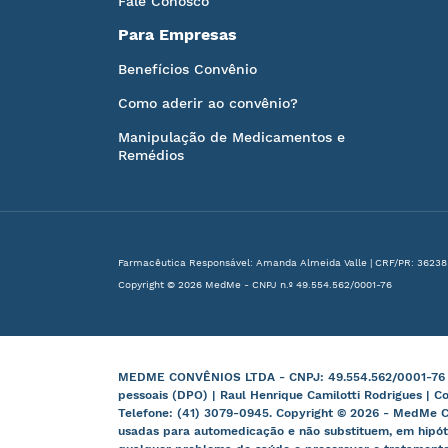
Fale Conosco
Para Empresas
Benefícios Convênio
Como aderir ao convênio?
Manipulação de Medicamentos e
Remédios
Farmacêutica Responsável: Amanda Almeida Valle | CRF/PR: 36238
Copyright © 2026 MedMe - CNPJ n.º 49.554.562/0001-76
MEDME CONVÊNIOS LTDA - CNPJ: 49.554.562/0001-76 | B
pessoais (DPO) | Raul Henrique Camilotti Rodrigues | C
Telefone: (41) 3079-0945. Copyright © 2026 - MedMe C
usadas para automedicação e não substituem, em hipót