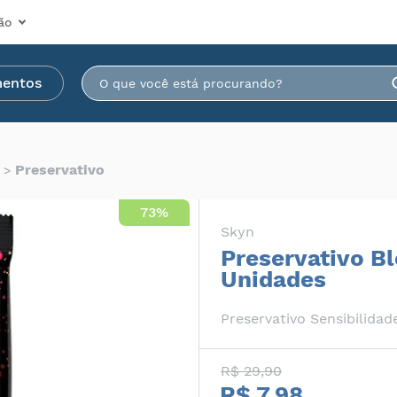
ão
mentos
Preservativo
73%
Skyn
Preservativo B
Unidades
Preservativo Sensibilidad
R$ 29,90
R$ 7,98