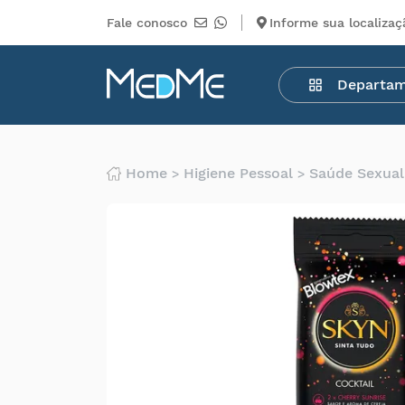
Fale conosco
Informe sua localizaç
Departamentos
Departa
Medicamentos
Higiene
pessoal
Saúde
Home
Higiene Pessoal
Saúde Sexual
Infantil
Beleza
Dermocosméticos
Mercearia
Serviços
Terceiros