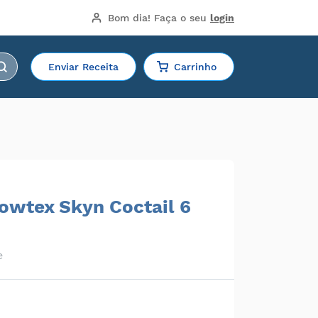
Bom dia!
 Faça o seu 
login
Enviar Receita
Carrinho
lowtex Skyn Coctail 6
e