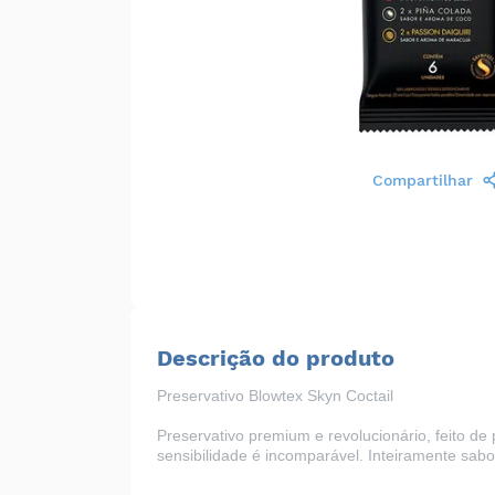
Compartilhar
Descrição do produto
Preservativo Blowtex Skyn Coctail
Preservativo premium e revolucionário, feito de 
sensibilidade é incomparável. Inteiramente sab