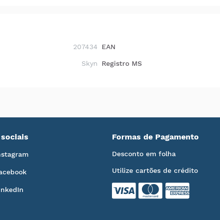
207434
EAN
Skyn
Registro MS
sociais
Formas de Pagamento
Desconto em folha
nstagram
Utilize cartões de crédito
acebook
inkedIn