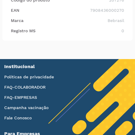
Código do produto
207276
EAN
7908436000270
Marca
Bebrasil
Registro MS
0
Institucional
Políticas de privacidade
FAQ-COLABORADOR
FAQ-EMPRESAS
Campanha vacinação
Fale Conosco
Para Empresas