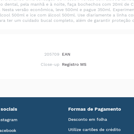
io dental, pela manhã e à noite, faça bochechos com 20ml de 
to. Nesta versão econômica, leve 500ml e pague 350ml. Experim
álcool 500ml e ice com álcool 500ml. Use diariamente a linha co
ara ter um cuidado bucal completo, além de garantir proteção c
205709
EAN
Close-up
Registro MS
sociais
Formas de Pagamento
Desconto em folha
nstagram
Utilize cartões de crédito
acebook