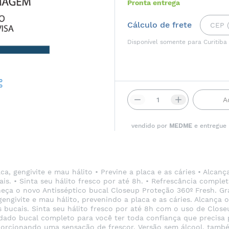
Pronta entrega
Cálculo de frete
Disponível somente para Curitiba
A
vendido por
MEDME
e entregue
, gengivite e mau hálito • Previne a placa e as cáries • Alcanç
s. • Sinta seu hálito fresco por até 8h. • Refrescância compl
a o novo Antisséptico bucal Closeup Proteção 360º Fresh. Gra
engivite e mau hálito, prevenindo a placa e as cáries. Alcança 
bucais. Sinta seu hálito fresco por até 8h com o uso de Clos
do bucal completo para você ter toda confiança que precisa p
porcionando uma sensação de frescor. Versão sem álcool, també