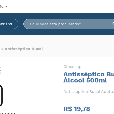
ão
mentos
Antisséptico Bucal
Close-up
Antisséptico B
Álcool 500ml
Antisseptico Bucal Adult
R$ 19,78