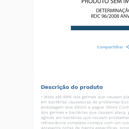
Compartilhar
Descrição do produto
• Mata até 99% dos germes que causam placa
em bactérias causadoras de problemas bucai
embalagem leve 500ml e pague 350ml Conheç
dos germes e bactérias que causam placa, g
agindo em bactérias que causam problemas 
refrescância completa começa com um cuida
apresenta notas de menta específicas, pro