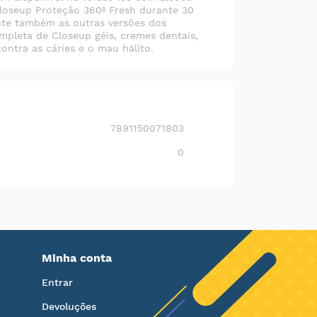
Closeup Proteção 360º Fresh durante 30
ente também as outras versões dos
mpleta de Closeup géis, cremes dentais,
ontra as cáries e o mau hálito.
7891150071803
0
Minha conta
Entrar
Devoluções