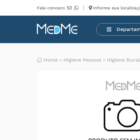
Fale conosco
Informe sua localizaç
Departamentos
Departa
Medicamentos
Higiene
pessoal
Saúde
Home
Higiene Pessoal
Higiene Bucal
Infantil
Beleza
Dermocosméticos
Mercearia
Serviços
Terceiros