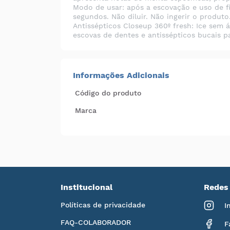
Modo de usar: após a escovação e uso de f
segundos. Não diluir. Não ingerir o produ
Antissépticos Closeup 360º fresh: Ice sem 
escovas de dentes e antissépticos bucais p
Informações Adicionais
Código do produto
Marca
Institucional
Redes 
Políticas de privacidade
I
FAQ-COLABORADOR
F