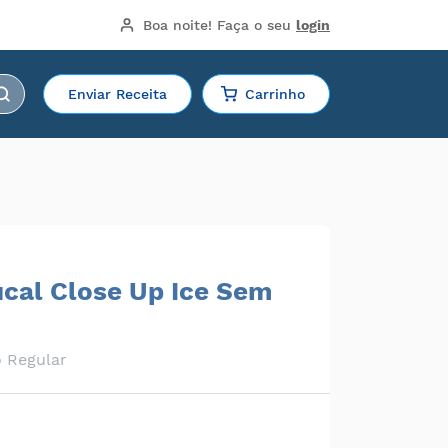
Boa noite!
 Faça o seu 
login
Enviar Receita
Carrinho
ucal Close Up Ice Sem
o Regular