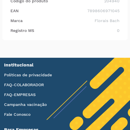
Código do produto
204940
EAN
7898606971045
Marca
Florais Bach
Registro MS
0
Institucional
Políticas de privacidade
FAQ-COLABORADOR
FAQ-EMPRESAS
Campanha vacinação
Fale Conosco
Para Empresas