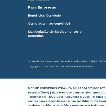
Para Empresas
Benefícios Convênio
Como aderir ao convênio?
Manipulação de Medicamentos e
Remédios
Farmacêutica Responsável: Amanda Almeida Valle | CRF/PR: 36238
Copyright © 2026 MedMe - CNPJ n.º 49.554.562/0001-76
MEDME CONVÊNIOS LTDA - CNPJ: 49.554.562/0001-76 | B
pessoais (DPO) | Raul Henrique Camilotti Rodrigues | C
Telefone: (41) 3079-0945. Copyright © 2026 - MedMe C
usadas para automedicação e não substituem, em hipót
qualquer problema de saúde e prescrever o tratamento