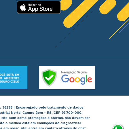
: 36238 | Encarregado pelo tratamento de dados
ustrial Norte, Campo Bom - RS, CEP 93.700-000.
te site bem como promoções e ofertas, não devem ser
nte o médico está em condições de diagnosticar
 em nosso site, entre em contato através do chat