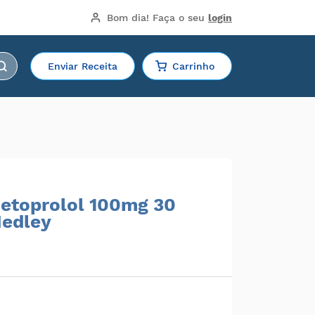
Bom dia!
 Faça o seu 
login
Enviar Receita
Carrinho
etoprolol 100mg 30
edley