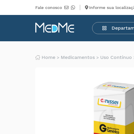
Fale conosco
Informe sua localizaç
Departamentos
Departa
Medicamentos
Higiene
pessoal
Saúde
Home
Medicamentos
Uso Contínuo
Infantil
Beleza
Dermocosméticos
Mercearia
Serviços
Terceiros