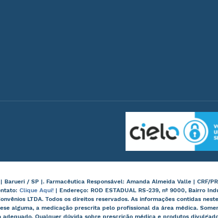
arueri / SP |. Farmacêutica Responsável: Amanda Almeida Valle | CRF/PR
ontato:
Clique Aqui!
| Endereço: ROD ESTADUAL RS-239, nº 9000, Bairro Ind
onvênios LTDA. Todos os direitos reservados. As informações contidas nes
ese alguma, a medicação prescrita pelo profissional da área médica. Some
 adequado. Qualquer dúvida sobre prescrição médica e produtos divulgados