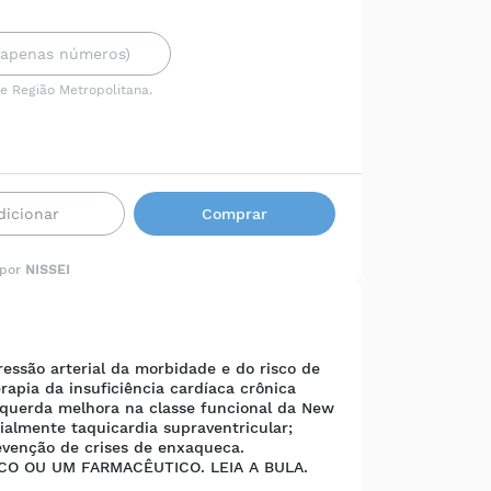
 e Região Metropolitana.
dicionar
Comprar
 por
NISSEI
ressão arterial da morbidade e do risco de
rapia da insuficiência cardíaca crônica
esquerda melhora na classe funcional da New
ialmente taquicardia supraventricular;
evenção de crises de enxaqueca.
O OU UM FARMACÊUTICO. LEIA A BULA.