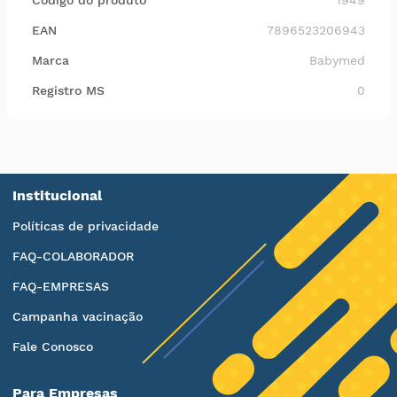
Código do produto
1949
EAN
7896523206943
Marca
Babymed
Registro MS
0
Institucional
Políticas de privacidade
FAQ-COLABORADOR
FAQ-EMPRESAS
Campanha vacinação
Fale Conosco
Para Empresas