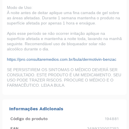
Modo de Uso:
À noite antes de deitar aplique uma fina camada de gel sobre
as áreas afetadas. Durante 1 semana mantenha o produto na
superfície afetada por apenas 1 hora e enxágue.
Após esse período se não ocorrer irritação aplique na
superfície afetada e mantenha a noite toda, lavando na manhã
seguinte. Recomendável uso de bloqueador solar não
alcoólico durante o dia.
https://pro.consultaremedios.com.br/bula/dermotivin-benzac
SE PERSISTIREM OS SINTOMAS O MÉDICO DEVERÁ SER
CONSULTADO. ESTE PRODUTO É UM MEDICAMENTO. SEU
USO PODE TRAZER RISCOS. PROCURE O MÉDICO E O
FARMACÊUTICO. LEIA A BULA.
Informações Adicionais
Código do produto
194881
EAN
3499320007252