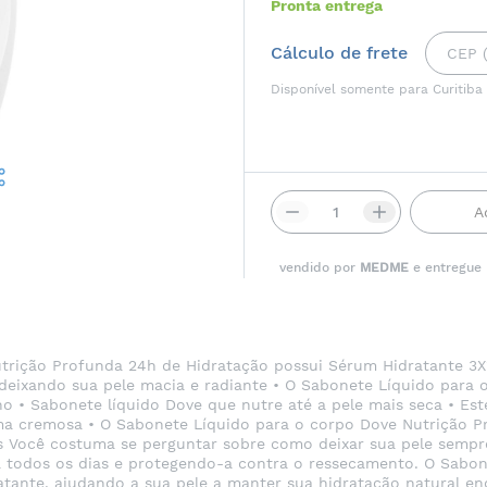
Pronta entrega
Cálculo de frete
Disponível somente para Curitiba
A
vendido por
MEDME
e entregue
trição Profunda 24h de Hidratação possui Sérum Hidratante 3X
, deixando sua pele macia e radiante • O Sabonete Líquido para
ho • Sabonete líquido Dove que nutre até a pele mais seca • Es
ma cremosa • O Sabonete Líquido para o corpo Dove Nutrição P
os Você costuma se perguntar sobre como deixar sua pele semp
a todos os dias e protegendo-a contra o ressecamento. O Sabon
atante, ajudando a sua pele a manter sua hidratação natural e