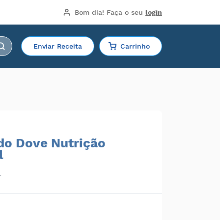
Bom dia!
 Faça o seu 
login
Enviar Receita
Carrinho
do Dove Nutrição
l
r