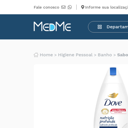
Fale conosco
Informe sua localizaç
Departamentos
Departa
Medicamentos
Higiene
pessoal
Saúde
Home
Higiene Pessoal
Banho
Sabo
Infantil
Beleza
Dermocosméticos
Mercearia
Serviços
Terceiros