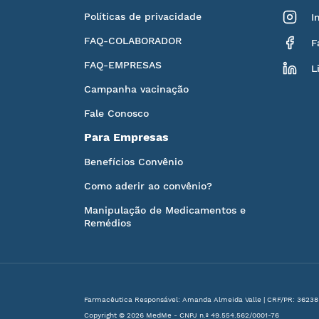
Políticas de privacidade
I
FAQ-COLABORADOR
F
FAQ-EMPRESAS
L
Campanha vacinação
Fale Conosco
Para Empresas
Benefícios Convênio
Como aderir ao convênio?
Manipulação de Medicamentos e
Remédios
Farmacêutica Responsável: Amanda Almeida Valle | CRF/PR: 36238
Copyright © 2026 MedMe - CNPJ n.º 49.554.562/0001-76