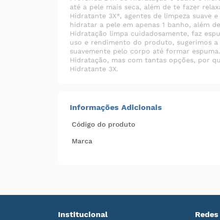
até a pele mais seca, além de te fazer rel
Hidratante 3X*, agentes de limpeza suave e
hidratar a pele em apenas 1 banho, além d
Hidratação limpa cuidadosamente, faz espu
uso e rendimento do produto, sugerimos a
suavemente pelo corpo até formar espuma.
Hidratação, mas com tantas opções, por 
Hidratante 3X.
Informações Adicionais
Código do produto
Marca
Institucional
Redes 