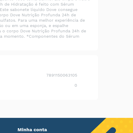
24h de Hidratação é feito com Sérum
. Este sabonete líquido Dove consegue
corpo Dove Nutrição Profunda 24h de
ulfatos. Para uma melhor experiência de
ão ou em uma esponja, e espalhe
a o corpo Dove Nutrição Profunda 24h de
cada momento. *Componentes do Sérum
7891150063105
0
Minha conta