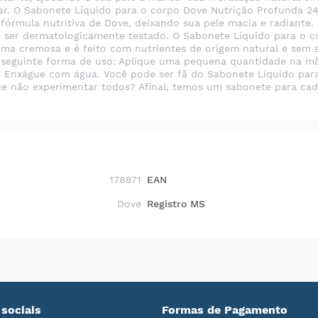
axar. O Sabonete Líquido para o corpo Dove Nutrição Profunda 
 fórmula nutritiva de Dove, deixando sua pele macia e radiante
e ser dermatologicamente testado. O Sabonete Líquido para o 
ma cremosa e é feito com nutrientes de origem natural e sem s
 seguinte forma de uso: Aplique uma pequena quantidade na m
 Enxágue com água. Você pode ser fã do Sabonete Líquido par
que não experimentar todos? Afinal, temos um sabonete para 
178871
EAN
Dove
Registro MS
sociais
Formas de Pagamento