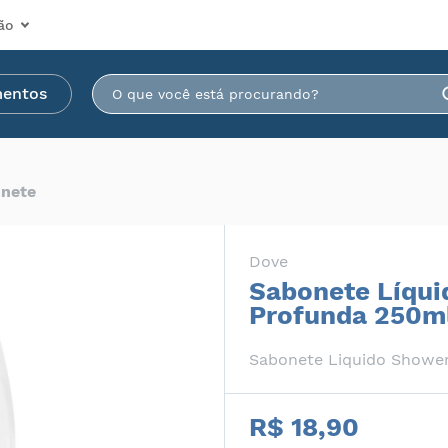
ão
mentos
nete
Dove
Sabonete Líqui
Profunda 250m
Sabonete Liquido Showe
R$ 18,90