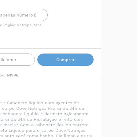
 e Região Metropolitana.
dicionar
Comprar
 por
NISSEI
* • Sabonete líquido com agentes de
 o corpo Dove Nutrição Profunda 24h de
te sabonete líquido é dermatologicamente
rofunda 24h de Hidratação é feito com
re macia? Com o sabonete líquido correto
ete Líquido para o corpo Dove Nutrição
nquanto você toma banho. Ele limpa e nutre