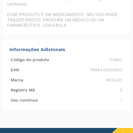
cardíacos).
ESSE PRODUTO É UM MEDICAMENTO. SEU USO PODE
TRAZER RISCOS. PROCURE UM MÉDICO OU UM
FARMACÊUTICO. LEIA A BULA.
Informações Adicionais
Código do produto
175801
EAN
7896422522663
Marca
MEDLEY
Registro MS
0
Uso contínuo
1