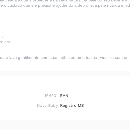
alanceada
ajuda a proteger a barreira natural da pele do seu bebê e a r
 o cuidado que ele precisa e ajudando a deixar sua pele nutrida e hid
s.
diatra.
a e lave gentilmente com suas mãos ou uma toalha. Finalize com uma
164531
EAN
Dove Baby
Registro MS