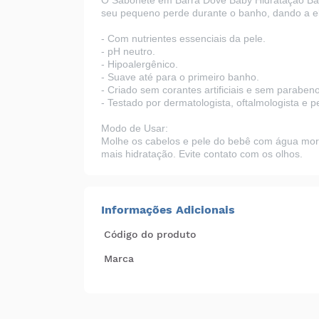
O Sabonete em Barra Dove Baby Hidratação B
seu pequeno perde durante o banho, dando a ele
-
Com nutrientes essenciais da pele.
-
pH neutro.
-
Hipoalergênico.
-
Suave até para o primeiro banho.
-
Criado sem corantes artificiais e sem parabeno
-
Testado por dermatologista, oftalmologista e pe
Modo de Usar:
Molhe os cabelos e pele do bebê com água morn
mais hidratação. Evite contato com os olhos.
Informações Adicionais
Código do produto
Marca