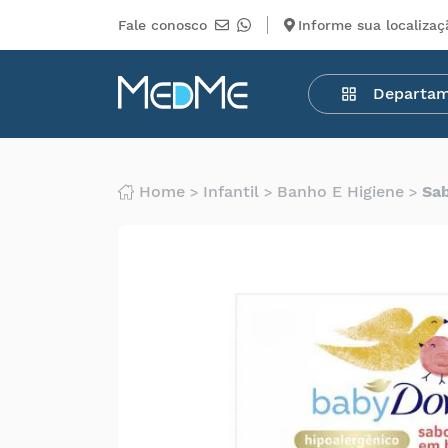
Fale conosco
Informe sua localizaç
Departamentos
Departa
Medicamentos
Higiene
pessoal
Saúde
Home
Infantil
Banho E Higiene
Sa
Infantil
Beleza
Dermocosméticos
Mercearia
Serviços
Terceiros