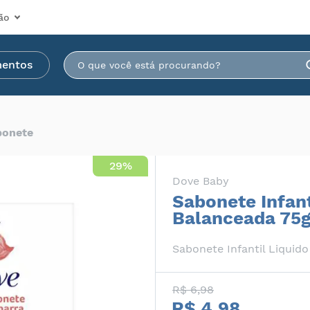
ão
mentos
bonete
29%
Dove Baby
Sabonete Infan
Balanceada 75
Sabonete Infantil Liquido
R$ 6,98
R$ 4,98