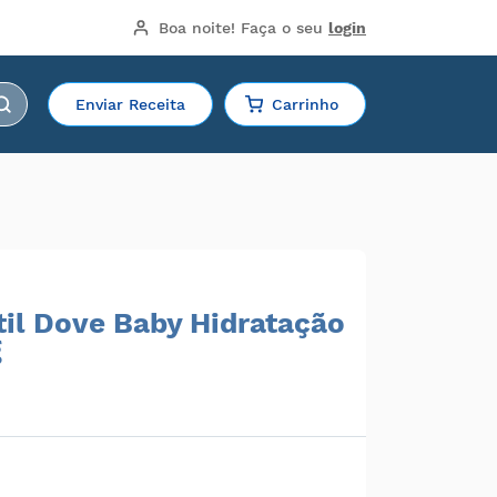
Boa noite!
 Faça o seu 
login
Enviar Receita
Carrinho
til Dove Baby Hidratação
g