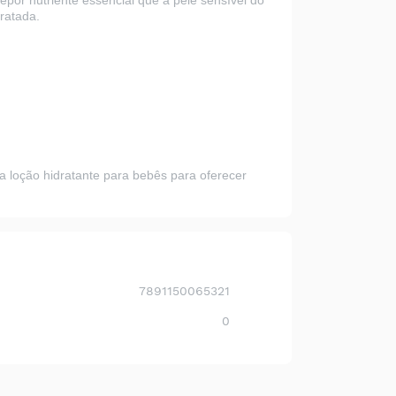
epôr nutriente essencial que a pele sensível do
ratada.
 loção hidratante para bebês para oferecer
7891150065321
0