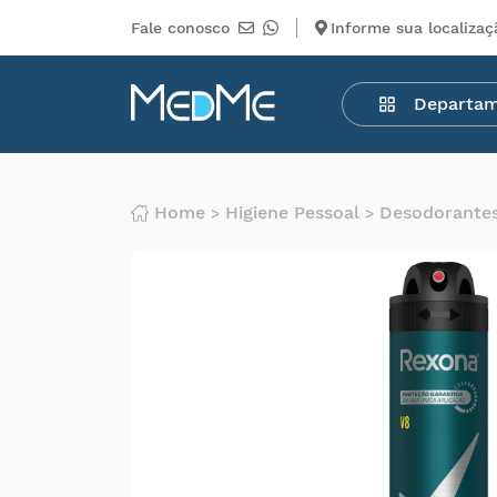
Fale conosco
Informe sua localizaç
Departamentos
Departa
Medicamentos
Higiene
pessoal
Saúde
Home
Higiene Pessoal
Desodorante
Infantil
Beleza
Dermocosméticos
Mercearia
Serviços
Terceiros