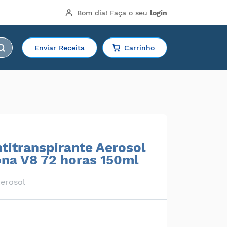
Bom dia!
 Faça o seu 
login
Enviar Receita
Carrinho
titranspirante Aerosol
na V8 72 horas 150ml
erosol