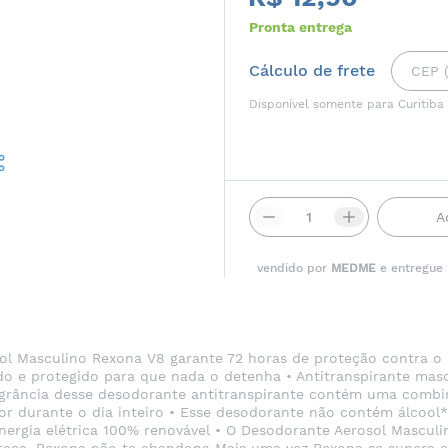
Pronta entrega
Cálculo de frete
Disponível somente para Curitiba
A
vendido por
MEDME
e entregue
sol Masculino Rexona V8 garante 72 horas de proteção contra 
 e protegido para que nada o detenha • Antitranspirante mascul
ragrância desse desodorante antitranspirante contém uma combi
r durante o dia inteiro • Esse desodorante não contém álcool*
energia elétrica 100% renovável • O Desodorante Aerosol Mascul