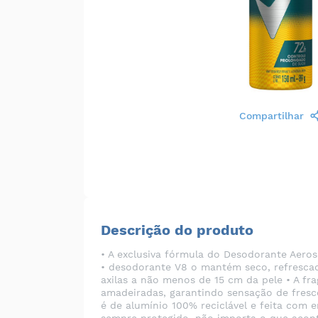
Compartilhar
Descrição do produto
• A exclusiva fórmula do Desodorante Aero
• desodorante V8 o mantém seco, refrescado
axilas a não menos de 15 cm da pele • A f
amadeiradas, garantindo sensação de fresco
é de alumínio 100% reciclável e feita com 