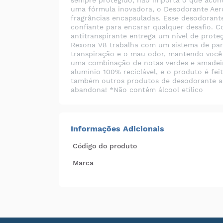
sempre protegido, não importa o que acon
uma fórmula inovadora, o Desodorante Aero
fragrâncias encapsuladas. Esse desodorant
confiante para encarar qualquer desafio. C
antitranspirante entrega um nível de prote
Rexona V8 trabalha com um sistema de part
transpiração e o mau odor, mantendo você
uma combinação de notas verdes e amadeirad
alumínio 100% reciclável, e o produto é fe
também outros produtos de desodorante ae
abandona! *Não contém álcool etílico
Informações Adicionais
Código do produto
Marca