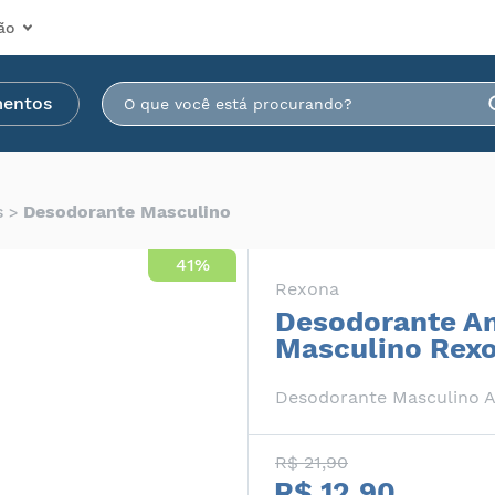
ão
mentos
s
Desodorante Masculino
41%
Rexona
Desodorante An
Masculino Rexo
Desodorante Masculino A
R$ 21,90
R$ 12,90