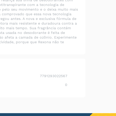
 relança sua linha de desodorantes com
titranspirante com a tecnologia de
do pelo seu movimento e o deixa muito mais
stá comprovado que essa nova tecnologia
egou antes. A nova e exclusiva fórmula de
tora mais resistente e duradoura contra a
ito mais tempo. Sua fragrância contém
ata usada no desodorante é feita de
não afeta a camada de ozônio. Experimente
tividade, porque que Rexona não te
7791293022567
0