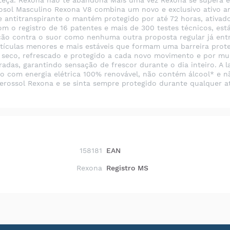
teça. Rexona não te abandona Mais uma vez Rexona se supera e
sol Masculino Rexona V8 combina um novo e exclusivo ativo an
e antitranspirante o mantém protegido por até 72 horas, ativa
om o registro de 16 patentes e mais de 300 testes técnicos, e
ção contra o suor como nenhuma outra proposta regular já entr
ículas menores e mais estáveis que formam uma barreira prote
 seco, refrescado e protegido a cada novo movimento e por mu
as, garantindo sensação de frescor durante o dia inteiro. A l
ito com energia elétrica 100% renovável, não contém álcool* e 
rossol Rexona e se sinta sempre protegido durante qualquer a
158181
EAN
Rexona
Registro MS