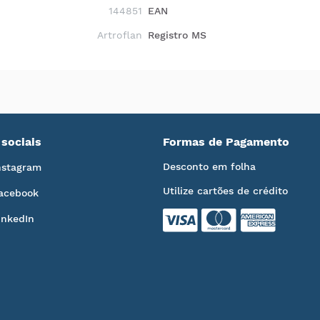
144851
EAN
Artroflan
Registro MS
sociais
Formas de Pagamento
Desconto em folha
nstagram
Utilize cartões de crédito
acebook
inkedIn