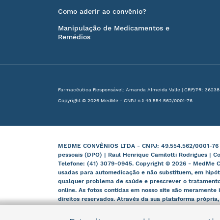
Como aderir ao convênio?
Manipulação de Medicamentos e
Remédios
Farmacêutica Responsável: Amanda Almeida Valle | CRF/PR: 36238
Copyright © 2026 MedMe - CNPJ n.º 49.554.562/0001-76
MEDME CONVÊNIOS LTDA - CNPJ: 49.554.562/0001-76 | B
pessoais (DPO) | Raul Henrique Camilotti Rodrigues | C
Telefone: (41) 3079-0945. Copyright © 2026 - MedMe C
usadas para automedicação e não substituem, em hipót
qualquer problema de saúde e prescrever o tratamento
online. As fotos contidas em nosso site são meramente i
direitos reservados. Através da sua plataforma própria
e órgãos competentes.