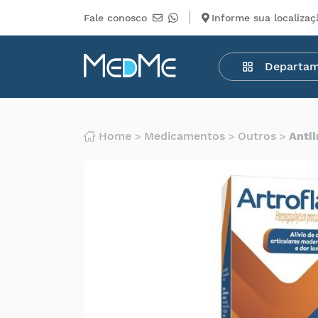
Fale conosco
Informe sua localizaç
Departamentos
Departa
Medicamentos
Higiene
pessoal
Saúde
Home
Medicamentos
Outros
Anti
Infantil
Beleza
Dermocosméticos
Mercearia
Serviços
Terceiros