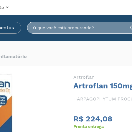
ão
mentos
inflamatório
Artroflan
Artroflan 150m
HARPAGOPHYTUM PROC
R$ 224,08
Pronta entrega