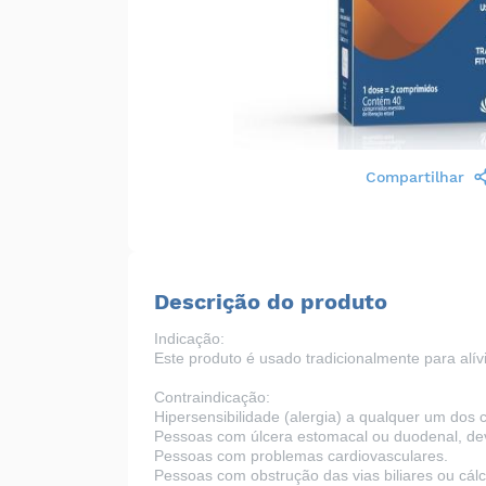
Compartilhar
Descrição do produto
Indicação:
Este produto é usado tradicionalmente para alí
Contraindicação:
Hipersensibilidade (alergia) a qualquer um dos
Pessoas com úlcera estomacal ou duodenal, dev
Pessoas com problemas cardiovasculares.
Pessoas com obstrução das vias biliares ou cálculo