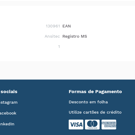
130961
EAN
Ansitec
Registro MS
1
sociais
Formas de Pagamento
Desconto em folha
nstagram
Utilize cartões de crédito
acebook
inkedIn