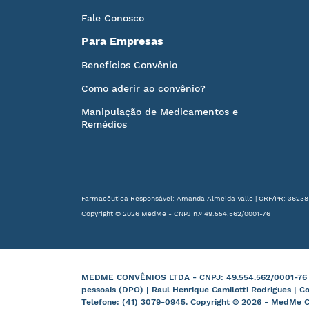
Fale Conosco
Para Empresas
Benefícios Convênio
Como aderir ao convênio?
Manipulação de Medicamentos e
Remédios
Farmacêutica Responsável: Amanda Almeida Valle | CRF/PR: 36238
Copyright © 2026 MedMe - CNPJ n.º 49.554.562/0001-76
MEDME CONVÊNIOS LTDA - CNPJ: 49.554.562/0001-76 | B
pessoais (DPO) | Raul Henrique Camilotti Rodrigues | C
Telefone: (41) 3079-0945. Copyright © 2026 - MedMe C