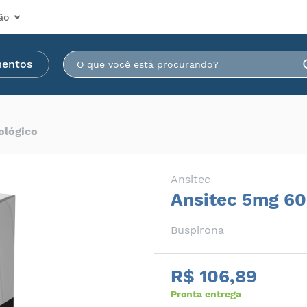
ão
mentos
ológico
Ansitec
Ansitec 5mg 6
Buspirona
R$ 106,89
Pronta entrega