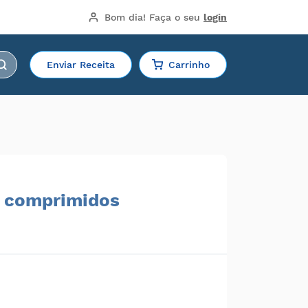
Bom dia!
 Faça o seu 
login
Enviar Receita
Carrinho
0 comprimidos