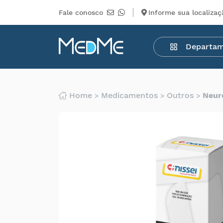
Fale conosco
Informe sua localizaç
Departamentos
Departa
Medicamentos
Higiene
pessoal
Saúde
Home
Medicamentos
Outros
Neur
Infantil
Beleza
Dermocosméticos
Mercearia
Serviços
Terceiros