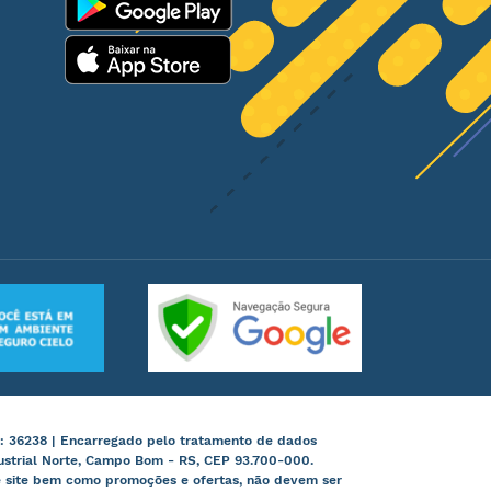
: 36238 | Encarregado pelo tratamento de dados
ustrial Norte, Campo Bom - RS, CEP 93.700-000.
te site bem como promoções e ofertas, não devem ser