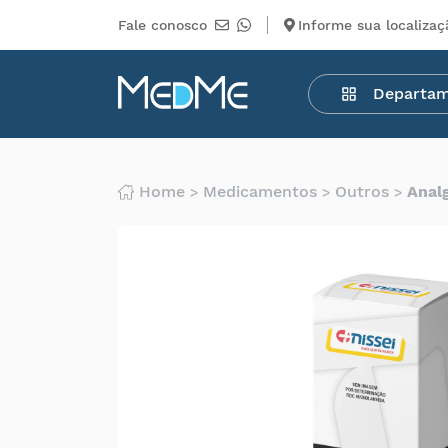
Fale conosco
Informe sua localizaç
Departamentos
Departa
Medicamentos
Higiene
pessoal
Saúde
Home
Medicamentos
Outros
Anal
Infantil
Beleza
Dermocosméticos
Mercearia
Serviços
Terceiros