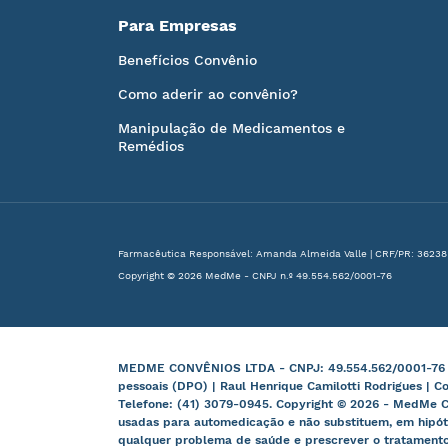
Para Empresas
Benefícios Convênio
Como aderir ao convênio?
Manipulação de Medicamentos e
Remédios
Farmacêutica Responsável: Amanda Almeida Valle | CRF/PR: 36238
Copyright © 2026 MedMe - CNPJ n.º 49.554.562/0001-76
MEDME CONVÊNIOS LTDA - CNPJ: 49.554.562/0001-76 | B
pessoais (DPO) | Raul Henrique Camilotti Rodrigues | C
Telefone: (41) 3079-0945. Copyright © 2026 - MedMe C
usadas para automedicação e não substituem, em hipót
qualquer problema de saúde e prescrever o tratamento