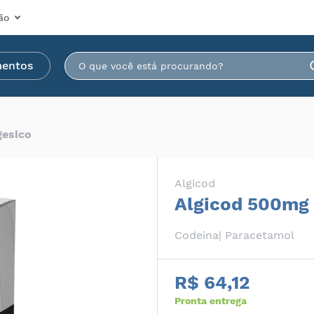
ão
mentos
gesico
Algicod
Algicod 500mg
Codeina| Paracetamol
R$ 64,12
Pronta entrega