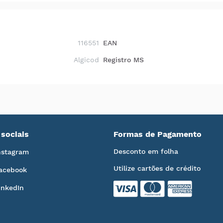
116551
EAN
Algicod
Registro MS
sociais
Formas de Pagamento
Desconto em folha
nstagram
Utilize cartões de crédito
acebook
inkedIn