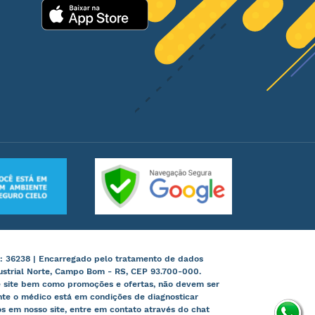
: 36238 | Encarregado pelo tratamento de dados
ustrial Norte, Campo Bom - RS, CEP 93.700-000.
te site bem como promoções e ofertas, não devem ser
nte o médico está em condições de diagnosticar
 em nosso site, entre em contato através do chat