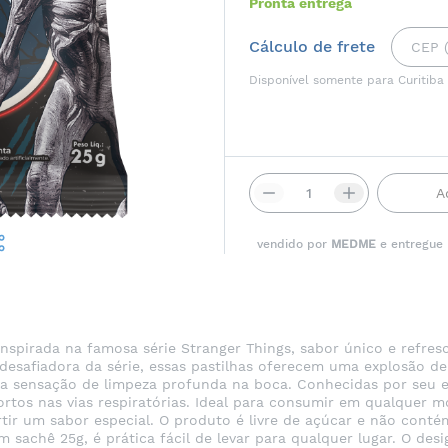
Pronta entrega
Cálculo de frete
Disponível somente para Curitiba
A
vendido por
MEDME
e entregue
inspirada na famosa série Stranger Things, sabor único e refre
desafiadora da série, essas pastilhas oferecem uma explosão d
ma sensação de limpeza profunda na boca. Conhecidas por seu ef
fortos nas vias respiratórias. Ideal para consumir em qualquer m
rtir um sabor especial. O produto é livre de açúcar e não con
sachê 25g, é prática fácil de levar para qualquer lugar. O desi