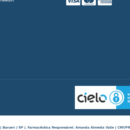
inkedIn
arueri / SP |. Farmacêutica Responsável: Amanda Almeida Valle | CRF/PR