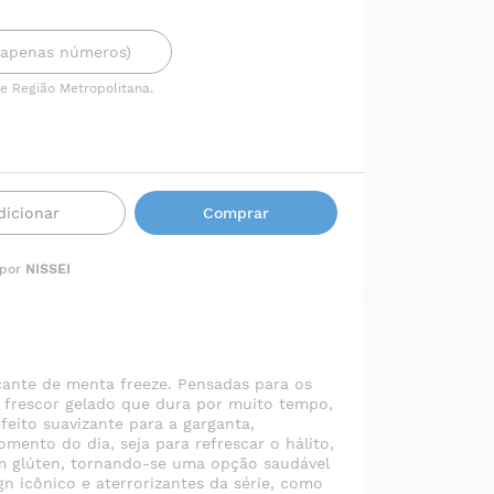
 e Região Metropolitana.
dicionar
Comprar
 por
NISSEI
scante de menta freeze. Pensadas para os
e frescor gelado que dura por muito tempo,
eito suavizante para a garganta,
omento do dia, seja para refrescar o hálito,
tém glúten, tornando-se uma opção saudável
gn icônico e aterrorizantes da série, como