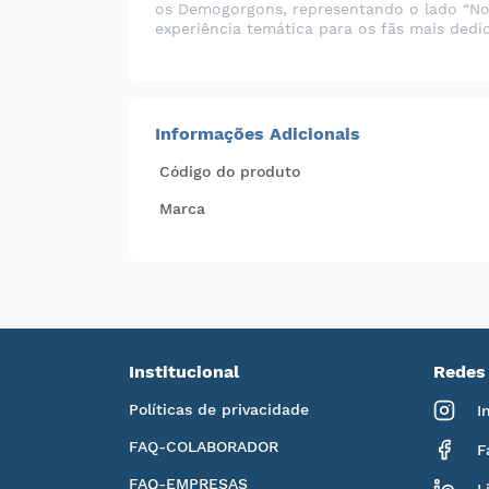
os Demogorgons, representando o lado “Not
experiência temática para os fãs mais dedi
Informações Adicionais
Código do produto
Marca
Institucional
Redes 
Políticas de privacidade
I
FAQ-COLABORADOR
F
FAQ-EMPRESAS