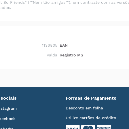
 So Friends” (""Nem tão amigos""), em contraste com as versõe
cados.
1136835
EAN
Valda
Registro MS
sociais
Formas de Pagamento
Desconto em folha
nstagram
Utilize cartões de crédito
acebook