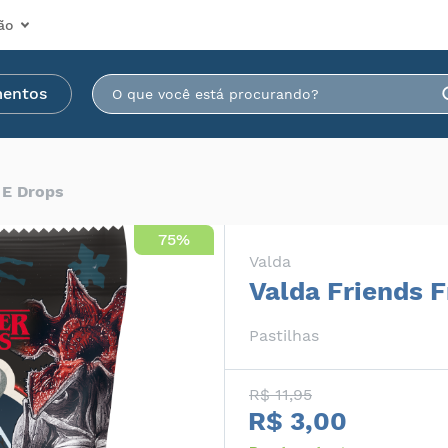
ão
mentos
 E Drops
75%
Valda
Valda Friends 
Pastilhas
R$ 11,95
R$ 3,00