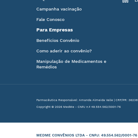
L
Campanha vacinação
Fale Conosco
Para Empresas
Benefícios Convênio
Como aderir ao convênio?
Manipulação de Medicamentos e
Remédios
Farmacêutica Responsável: Amanda Almeida Valle | CRF/PR: 36238
Copyright © 2026 MedMe - CNPJ n.º 49.554.562/0001-76
MEDME CONVÊNIOS LTDA - CNPJ: 49.554.562/0001-76 | B