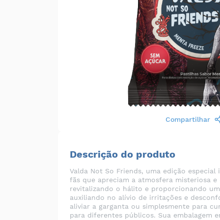
Compartilhar
Descrição do produto
Valda Not So Friends, uma edição especial 
fãs que apreciam a atmosfera misteriosa e 
revitalizando o hálito e proporcionando u
auxiliando no alívio de irritações e descon
aliviar a garganta ou simplesmente para cu
para diferentes públicos. Sua embalagem em 