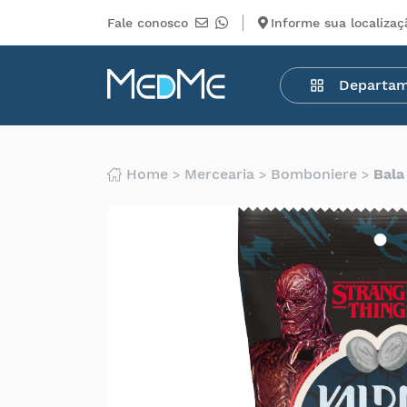
Fale conosco
Informe sua localizaç
Departamentos
Departa
Medicamentos
Higiene
pessoal
Saúde
Home
Mercearia
Bomboniere
Bala
Infantil
Beleza
Dermocosméticos
Mercearia
Serviços
Terceiros