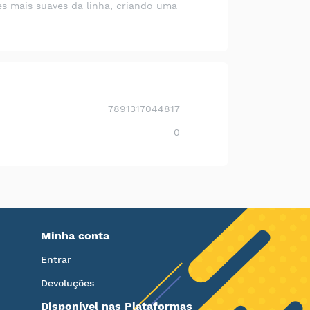
s mais suaves da linha, criando uma
7891317044817
0
Minha conta
Entrar
Devoluções
Disponível nas Plataformas