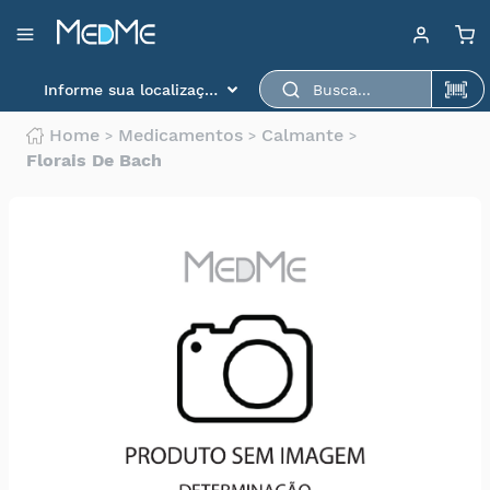
Departamentos
Baixe aqui o app
Medme para scanear o
Informe sua localização
produto.
Medicamentos
Home
Medicamentos
Calmante
Higiene
Florais De Bach
pessoal
Saúde
Infantil
Beleza
Dermocosméticos
Mercearia
Serviços
Terceiros