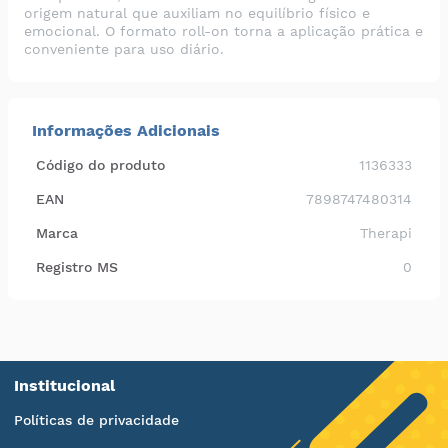
origem natural que auxiliam no equilíbrio físico e
emocional. O formato roll-on torna a aplicação prática e
conveniente para uso diário.
Informações Adicionais
Código do produto
1136333
EAN
7898747480314
Marca
Therapi
Registro MS
0
Institucional
Políticas de privacidade