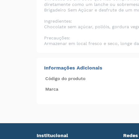
diretamente como um lanche ou sobremesa,
Brigadeiro Sem Açúcar e desfrute de um 
Ingredientes:
Chocolate sem açúcar, polióis, gordura vege
Precauções:
Armazenar em local fresco e seco, longe da 
Informações Adicionais
Código do produto
Marca
Institucional
Redes 