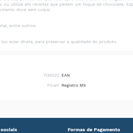
 ou utilize em receitas que pedem um toque de chocolate. Exp
momento doce sem culpa!
tal, entre outros.
luz solar direta, para preservar a qualidade do produto.
1130522
EAN
Pinati
Registro MS
sociais
Formas de Pagamento