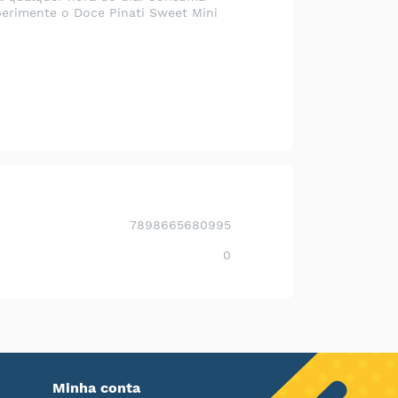
erimente o Doce Pinati Sweet Mini
7898665680995
0
Minha conta