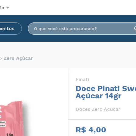
ão
mentos
Zero Açúcar
Pinati
Doce Pinati Sw
Açúcar 14gr
Doces Zero Acucar
R$ 4,00