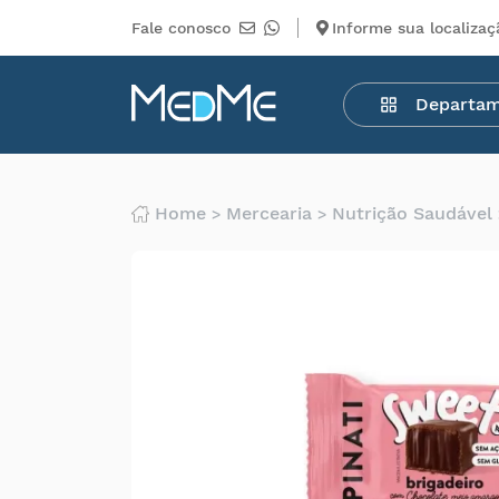
Fale conosco
Informe sua localizaç
Departamentos
Departa
Medicamentos
Higiene
pessoal
Saúde
Home
Mercearia
Nutrição Saudável
Infantil
Beleza
Dermocosméticos
Mercearia
Serviços
Terceiros