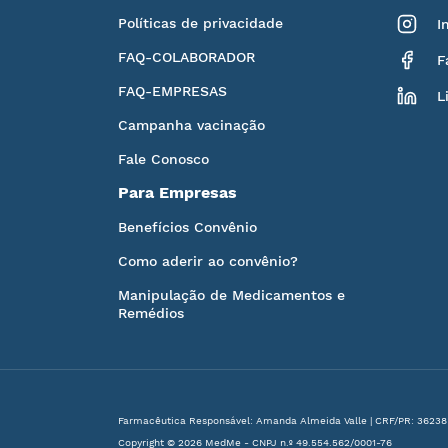
Políticas de privacidade
I
FAQ-COLABORADOR
F
FAQ-EMPRESAS
L
Campanha vacinação
Fale Conosco
Para Empresas
Benefícios Convênio
Como aderir ao convênio?
Manipulação de Medicamentos e
Remédios
Farmacêutica Responsável: Amanda Almeida Valle | CRF/PR: 36238
Copyright © 2026 MedMe - CNPJ n.º 49.554.562/0001-76