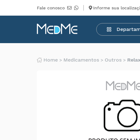
Fale conosco
Informe sua localizaç
Departamentos
Departa
Medicamentos
Higiene
pessoal
Saúde
Home
Medicamentos
Outros
Rela
Infantil
Beleza
Dermocosméticos
Mercearia
Serviços
Terceiros