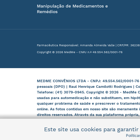
Manipulação de Medicamentos e
Remédios
Farmacêutica Responsável: Amanda Almeida Valle | CRF/PR: 36238
Copyright © 2026 MedMe - CNPJ n.º 49.554.562/0001-76
MEDME CONVÊNIOS LTDA - CNPJ: 49.554.562/0001-76 | B
pessoais (DPO) | Raul Henrique Camilotti Rodrigues | C
Telefone: (41) 3079-0945. Copyright © 2026 - MedMe C
usadas para automedicação e não substituem, em hipót
qualquer problema de saúde e prescrever o tratamento
online. As fotos contidas em nosso site são meramente i
direitos reservados. Através da sua plataforma própria
e órgãos competentes.
Este site usa cookies para garanti
Polític