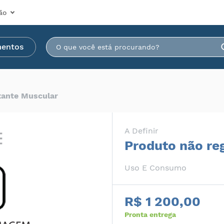
ão
mentos
xante Muscular
A Definir
Produto não re
Uso E Consumo
R$ 1 200,00
Pronta entrega