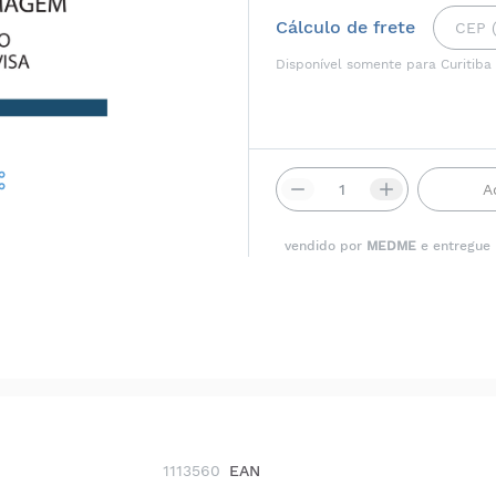
Cálculo de frete
Disponível somente para Curitiba
A
vendido por
MEDME
e entregue
1113560
EAN