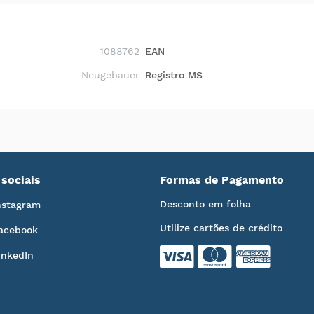
1088762
EAN
Neugebauer
Registro MS
sociais
Formas de Pagamento
Desconto em folha
nstagram
Utilize cartões de crédito
acebook
inkedIn