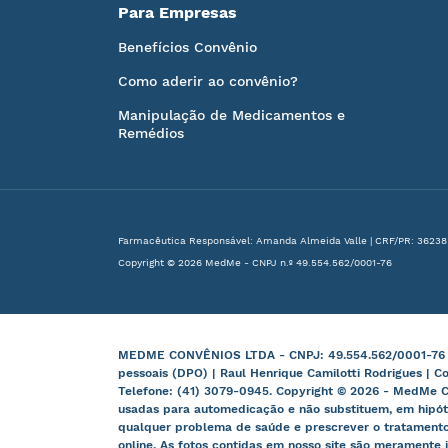
Para Empresas
Benefícios Convênio
Como aderir ao convênio?
Manipulação de Medicamentos e
Remédios
Farmacêutica Responsável: Amanda Almeida Valle | CRF/PR: 36238
Copyright © 2026 MedMe - CNPJ n.º 49.554.562/0001-76
MEDME CONVÊNIOS LTDA - CNPJ: 49.554.562/0001-76 | B
pessoais (DPO) | Raul Henrique Camilotti Rodrigues | C
Telefone: (41) 3079-0945. Copyright © 2026 - MedMe C
usadas para automedicação e não substituem, em hipót
qualquer problema de saúde e prescrever o tratamento
online. As fotos contidas em nosso site são meramente i