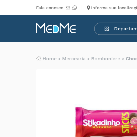
Fale conosco
Informe sua localizaç
Departamentos
Departa
Medicamentos
Higiene
pessoal
Saúde
Home
Mercearia
Bomboniere
Choc
Infantil
Beleza
Dermocosméticos
Mercearia
Serviços
Terceiros