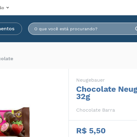
ão
mentos
olate
Neugebauer
Chocolate Neug
32g
Chocolate Barra
R$ 5,50