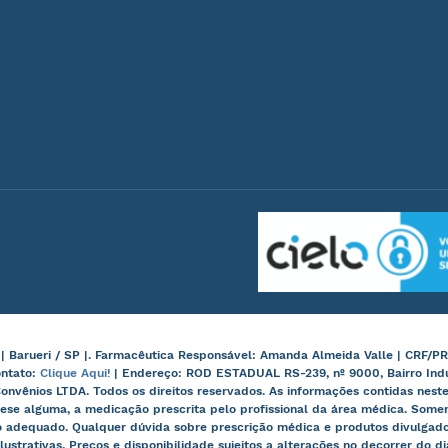
arueri / SP |. Farmacêutica Responsável: Amanda Almeida Valle | CRF/PR
ontato:
Clique Aqui!
| Endereço: ROD ESTADUAL RS-239, nº 9000, Bairro Ind
onvênios LTDA. Todos os direitos reservados. As informações contidas nes
ese alguma, a medicação prescrita pelo profissional da área médica. Some
 adequado. Qualquer dúvida sobre prescrição médica e produtos divulgados
lustrativas. Preços e disponibilidade sujeitos a alterações no decorrer do d