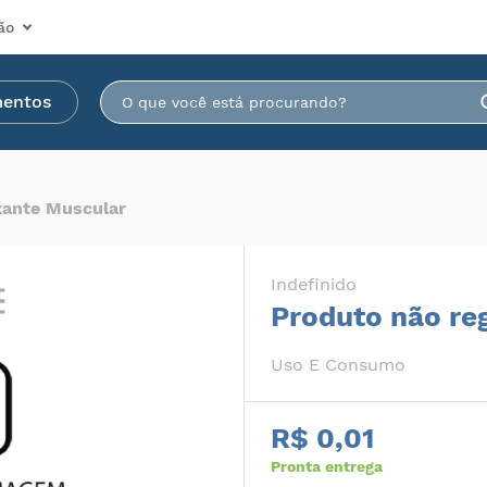
ão
mentos
xante Muscular
Indefinido
Produto não re
Uso E Consumo
R$ 0,01
Pronta entrega