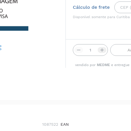
Cálculo de frete
Disponível somente para Curitiba
A
vendido por
MEDME
e entregue
1087522
EAN