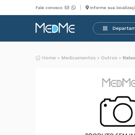
Fale conosco
Informe sua localizaç
Departamentos
Departa
Medicamentos
Higiene
pessoal
Saúde
Home
Medicamentos
Outros
Rela
Infantil
Beleza
Dermocosméticos
Mercearia
Serviços
Terceiros