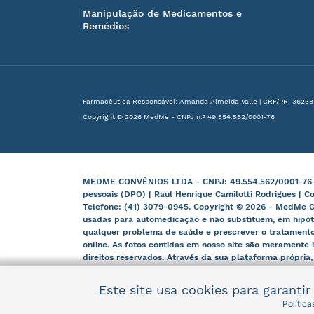
Manipulação de Medicamentos e
Remédios
Farmacêutica Responsável: Amanda Almeida Valle | CRF/PR: 36238
Copyright © 2026 MedMe - CNPJ n.º 49.554.562/0001-76
MEDME CONVÊNIOS LTDA - CNPJ: 49.554.562/0001-76 | B
pessoais (DPO) | Raul Henrique Camilotti Rodrigues | C
Telefone: (41) 3079-0945. Copyright © 2026 - MedMe C
usadas para automedicação e não substituem, em hipót
qualquer problema de saúde e prescrever o tratamento
online. As fotos contidas em nosso site são meramente i
direitos reservados. Através da sua plataforma própria
e órgãos competentes.
Este site usa cookies para garanti
Polític