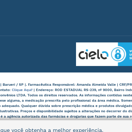
arueri / SP |. Farmacêutica Responsável: Amanda Almeida Valle | CRF/PR
ontato:
Clique Aqui!
| Endereço: ROD ESTADUAL RS-239, nº 9000, Bairro Ind
onvênios LTDA. Todos os direitos reservados. As informações contidas nes
ese alguma, a medicação prescrita pelo profissional da área médica. Some
 adequado. Qualquer dúvida sobre prescrição médica e produtos divulgados
lustrativas. Preços e disponibilidade sujeitos a alterações no decorrer do d
, é a agência autorizada das farmácias e drogarias que fazem parte de sua
r que você obtenha a melhor experiência.