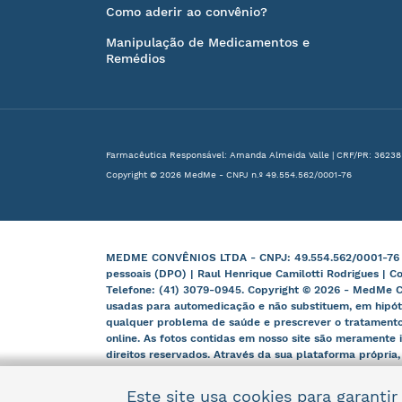
Como aderir ao convênio?
Manipulação de Medicamentos e
Remédios
Farmacêutica Responsável: Amanda Almeida Valle | CRF/PR: 36238
Copyright © 2026 MedMe - CNPJ n.º 49.554.562/0001-76
MEDME CONVÊNIOS LTDA - CNPJ: 49.554.562/0001-76 | B
pessoais (DPO) | Raul Henrique Camilotti Rodrigues | C
Telefone: (41) 3079-0945. Copyright © 2026 - MedMe C
usadas para automedicação e não substituem, em hipót
qualquer problema de saúde e prescrever o tratamento
online. As fotos contidas em nosso site são meramente i
direitos reservados. Através da sua plataforma própria
e órgãos competentes.
Este site usa cookies para garanti