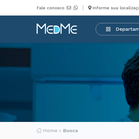
Fale conosco
Informe sua localizaç
Departamentos
Departa
Medicamentos
Higiene
pessoal
Saúde
Infantil
Beleza
Dermocosméticos
Mercearia
Serviços
Terceiros
Home
Busca