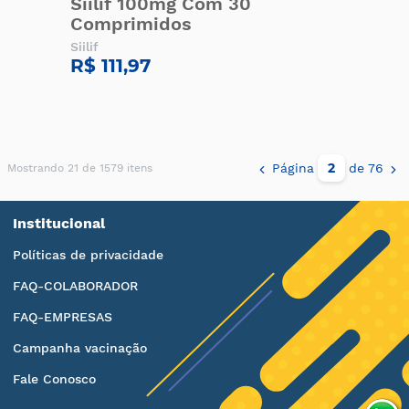
Siilif 100mg Com 30
Comprimidos
Siilif
R$ 111,97
Página
de 76
Mostrando 21 de 1579 itens
Institucional
Políticas de privacidade
FAQ-COLABORADOR
FAQ-EMPRESAS
Campanha vacinação
Fale Conosco