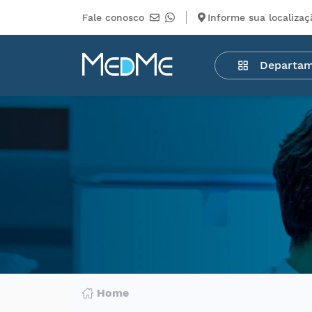
Fale conosco
Informe sua localizaç
Departamentos
Departa
Medicamentos
Higiene
pessoal
Saúde
Infantil
Beleza
Dermocosméticos
Mercearia
Serviços
Terceiros
Home