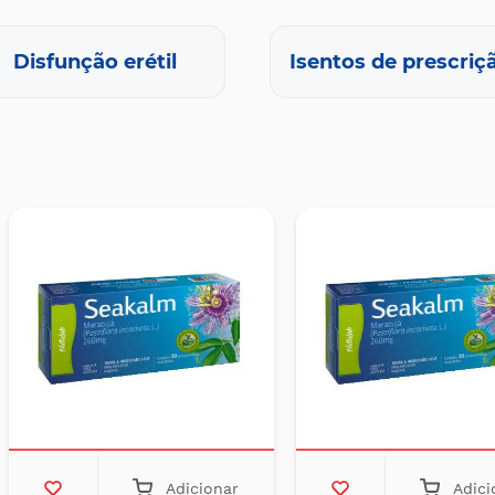
Disfunção erétil
Isentos de prescriç
Adicionar
Adici