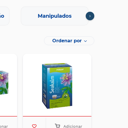
ão
Manipulados
Oft
Ordenar por
onar
Adicionar