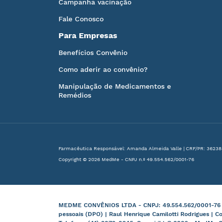
Campanha vacinação
Fale Conosco
Para Empresas
Benefícios Convênio
Como aderir ao convênio?
Manipulação de Medicamentos e
Remédios
Farmacêutica Responsável: Amanda Almeida Valle | CRF/PR: 36238
Copyright © 2026 MedMe - CNPJ n.º 49.554.562/0001-76
MEDME CONVÊNIOS LTDA - CNPJ: 49.554.562/0001-76 | B
pessoais (DPO) | Raul Henrique Camilotti Rodrigues | C