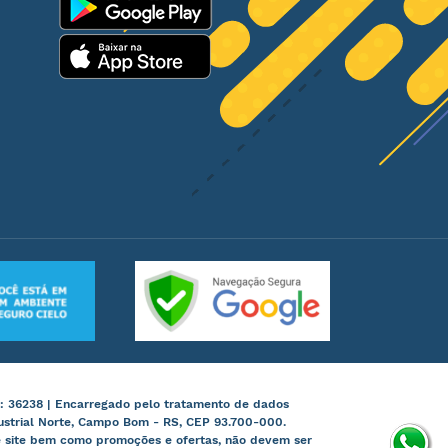
: 36238 | Encarregado pelo tratamento de dados
ustrial Norte, Campo Bom - RS, CEP 93.700-000.
te site bem como promoções e ofertas, não devem ser