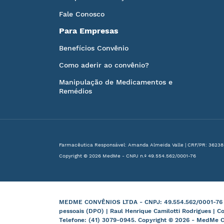
Fale Conosco
Para Empresas
Benefícios Convênio
Como aderir ao convênio?
Manipulação de Medicamentos e
Remédios
Farmacêutica Responsável: Amanda Almeida Valle | CRF/PR: 36238
Copyright © 2026 MedMe - CNPJ n.º 49.554.562/0001-76
MEDME CONVÊNIOS LTDA - CNPJ: 49.554.562/0001-76 | B
pessoais (DPO) | Raul Henrique Camilotti Rodrigues | C
Telefone: (41) 3079-0945. Copyright © 2026 - MedMe C