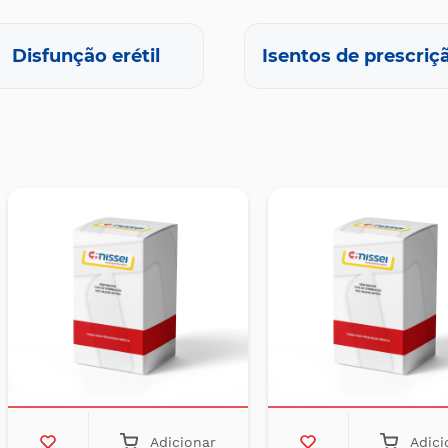
Disfunção erétil
Isentos de prescriç
Adicionar
Adici