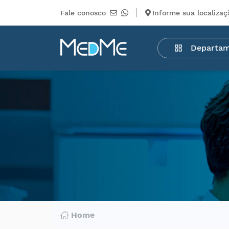
Fale conosco
Informe sua localizaç
Departamentos
Departa
Medicamentos
Higiene
pessoal
Saúde
Infantil
Beleza
Dermocosméticos
Mercearia
Serviços
Terceiros
Home