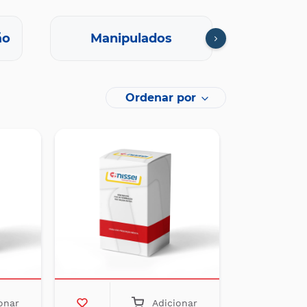
ão
Manipulados
Oft
Ordenar por
onar
Adicionar