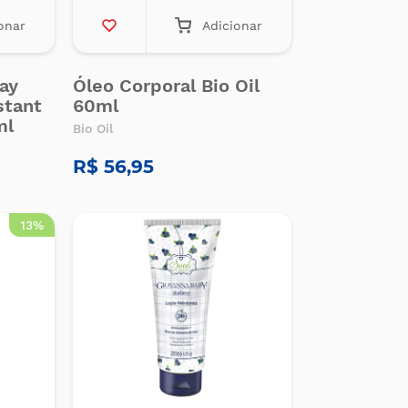
onar
Adicionar
ay
Óleo Corporal Bio Oil
stant
60ml
ml
Bio Oil
R$ 56,95
13%