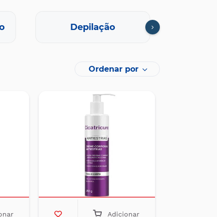
o
Depilação
Eletr
Ordenar por
onar
Adicionar