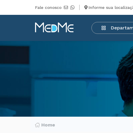
Fale conosco
Informe sua localizaç
Departamentos
Departa
Medicamentos
Higiene
pessoal
Saúde
Infantil
Beleza
Dermocosméticos
Mercearia
Serviços
Terceiros
Home