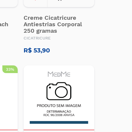
Creme Cicatricure
ach
Antiestrias Corporal
250 gramas
CICATRICURE
R$ 53,90
33%