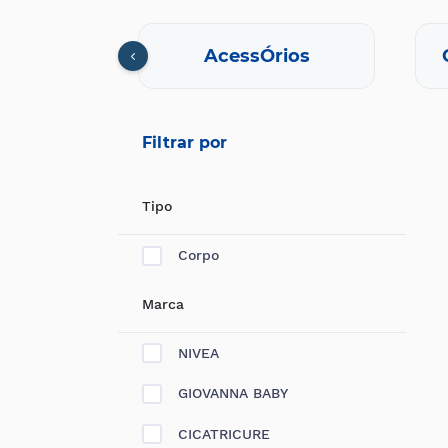
eminino
AcessÓrios
Filtrar por
Tipo
Corpo
Marca
NIVEA
GIOVANNA BABY
CICATRICURE