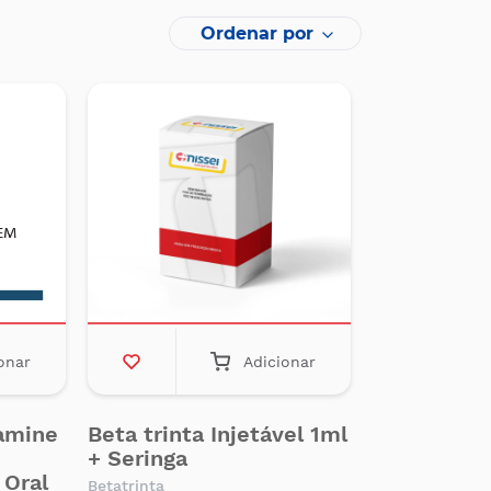
Ordenar por
onar
Adicionar
ramine
Beta trinta Injetável 1ml
+ Seringa
 Oral
Betatrinta