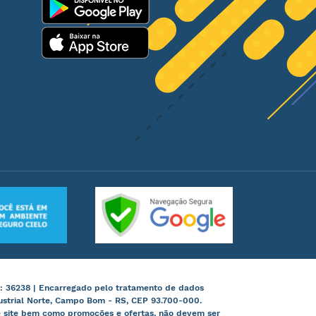
: 36238 | Encarregado pelo tratamento de dados
ustrial Norte, Campo Bom - RS, CEP 93.700-000.
te site bem como promoções e ofertas, não devem ser