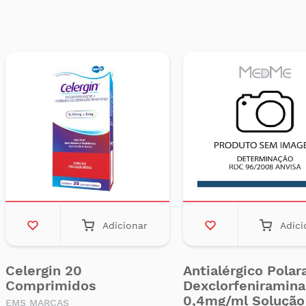
Adicionar
Adici
Celergin 20
Antialérgico Pola
Comprimidos
Dexclorfeniramina
0,4mg/ml Solução
EMS MARCAS