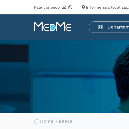
Fale conosco
Informe sua localizaç
Departamentos
Departa
Medicamentos
Higiene
pessoal
Saúde
Infantil
Beleza
Dermocosméticos
Mercearia
Serviços
Terceiros
Home
Busca