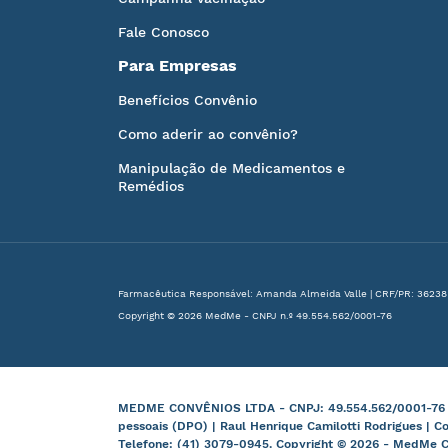
Fale Conosco
Para Empresas
Benefícios Convênio
Como aderir ao convênio?
Manipulação de Medicamentos e
Remédios
Farmacêutica Responsável: Amanda Almeida Valle | CRF/PR: 36238
Copyright © 2026 MedMe - CNPJ n.º 49.554.562/0001-76
MEDME CONVÊNIOS LTDA - CNPJ: 49.554.562/0001-76 | B
pessoais (DPO) | Raul Henrique Camilotti Rodrigues | C
Telefone: (41) 3079-0945. Copyright © 2026 - MedMe C