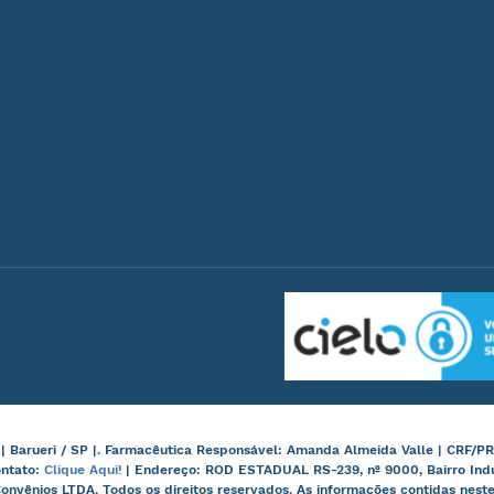
arueri / SP |. Farmacêutica Responsável: Amanda Almeida Valle | CRF/PR
ontato:
Clique Aqui!
| Endereço: ROD ESTADUAL RS-239, nº 9000, Bairro Ind
onvênios LTDA. Todos os direitos reservados. As informações contidas nes