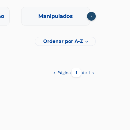
ão
Manipulados
Oft
Ordenar por A-Z
Página
de 1