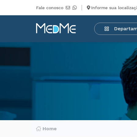
Fale conosco
Informe sua localizaç
Departamentos
Departa
Medicamentos
Higiene
pessoal
Saúde
Infantil
Beleza
Dermocosméticos
Mercearia
Serviços
Terceiros
Home